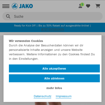
1
Suche
Ready for Kick Off | Bis zu 50% Rabatt auf ausgewählte Artikel |
JETZT ENTDECKEN
Wir verwenden Cookies
Durch die Analyse der Besucherdaten können wir dir
personalisierte Inhalte anzeigen und unsere Website
verbessern. Weitere Informationen zu den Cookies findest Du
in den Einstellungen.
Alle akzeptieren
Alle ablehnen
mehr Infos
Datenschutz
Impressum