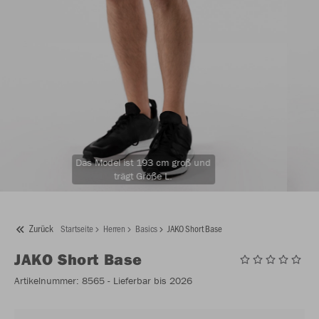
Das Model ist 193 cm groß und
trägt Größe L.
Zurück
Startseite
Herren
Basics
JAKO Short Base
JAKO
Short Base
Artikelnummer:
8565
- Lieferbar bis 2026