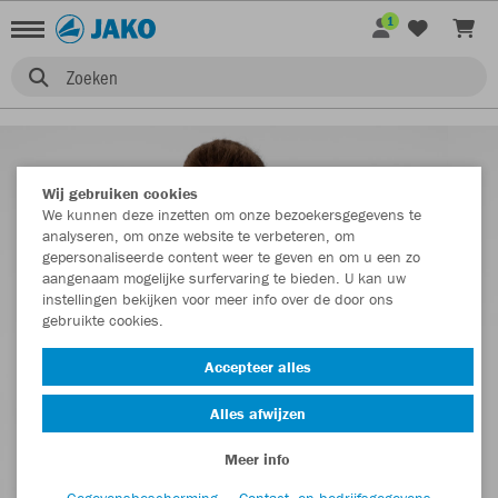
1
Zoeken
Wij gebruiken cookies
We kunnen deze inzetten om onze bezoekersgegevens te
analyseren, om onze website te verbeteren, om
gepersonaliseerde content weer te geven en om u een zo
aangenaam mogelijke surfervaring te bieden. U kan uw
instellingen bekijken voor meer info over de door ons
gebruikte cookies.
Accepteer alles
Alles afwijzen
Meer info
Gegevensbescherming
Contact- en bedrijfsgegevens