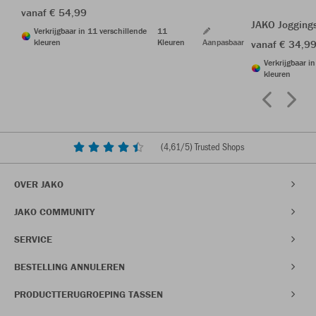
vanaf € 54,99
JAKO Jogging
Verkrijgbaar in 11 verschillende
11
kleuren
Kleuren
Aanpasbaar
vanaf € 34,9
Verkrijgbaar i
kleuren
(
4,61
/5) Trusted Shops
OVER JAKO
JAKO COMMUNITY
SERVICE
BESTELLING ANNULEREN
PRODUCTTERUGROEPING TASSEN