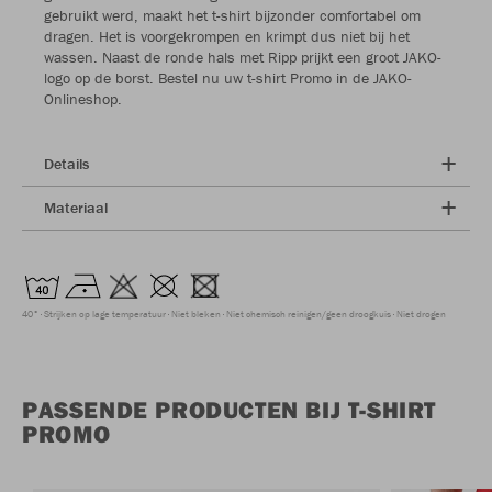
gebruikt werd, maakt het t-shirt bijzonder comfortabel om
dragen. Het is voorgekrompen en krimpt dus niet bij het
wassen. Naast de ronde hals met Ripp prijkt een groot JAKO-
logo op de borst. Bestel nu uw t-shirt Promo in de JAKO-
Onlineshop.
Details
Materiaal
40°
Strijken op lage temperatuur
Niet bleken
Niet chemisch reinigen/geen droogkuis
Niet drogen
PASSENDE PRODUCTEN BIJ T-SHIRT
PROMO