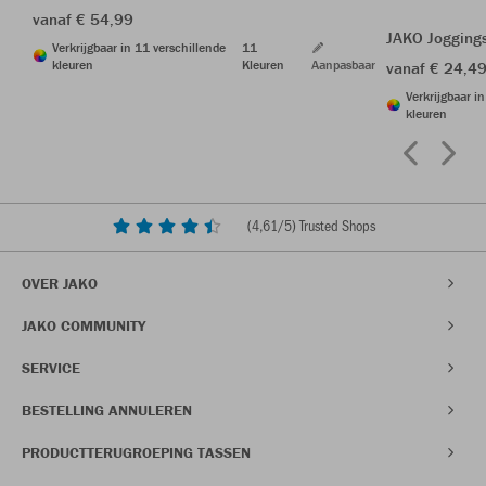
vanaf € 54,99
JAKO Jogging
Verkrijgbaar in 11 verschillende
11
kleuren
Kleuren
Aanpasbaar
vanaf € 24,4
Verkrijgbaar i
kleuren
(
4,61
/5) Trusted Shops
OVER JAKO
JAKO COMMUNITY
SERVICE
BESTELLING ANNULEREN
PRODUCTTERUGROEPING TASSEN