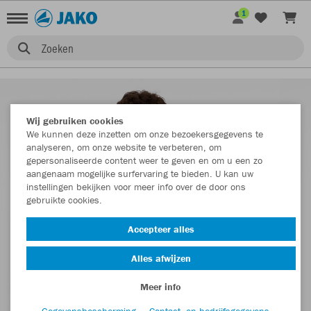
1
Zoeken
Wij gebruiken cookies
We kunnen deze inzetten om onze bezoekersgegevens te
analyseren, om onze website te verbeteren, om
gepersonaliseerde content weer te geven en om u een zo
aangenaam mogelijke surfervaring te bieden. U kan uw
instellingen bekijken voor meer info over de door ons
gebruikte cookies.
Accepteer alles
Alles afwijzen
Meer info
Gegevensbescherming
Contact- en bedrijfsgegevens