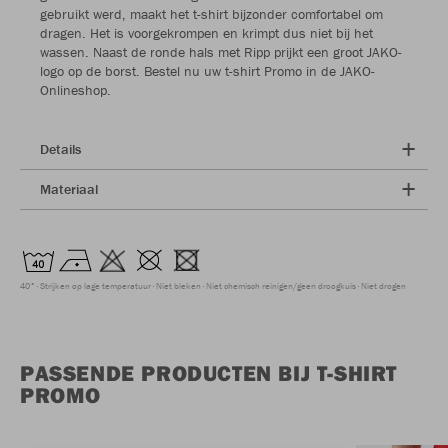
gebruikt werd, maakt het t-shirt bijzonder comfortabel om
dragen. Het is voorgekrompen en krimpt dus niet bij het
wassen. Naast de ronde hals met Ripp prijkt een groot JAKO-
logo op de borst. Bestel nu uw t-shirt Promo in de JAKO-
Onlineshop.
Details
Materiaal
40°
Strijken op lage temperatuur
Niet bleken
Niet chemisch reinigen/geen droogkuis
Niet drogen
PASSENDE PRODUCTEN BIJ T-SHIRT
PROMO