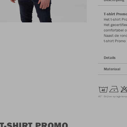
T-shirt Prom
Het t-shirt P
Het gecertifi
comfortabel o
Naast de rond
t-shirt Promo
Details
Materiaal
40°
Strijken op lage tem
T-SHIRT PROMO