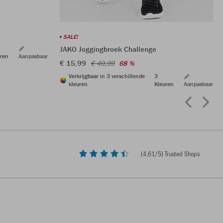
SALE!
JAKO Joggingbroek Challenge
ren
Aanpasbaar
€ 15,99
€ 49,99
68 %
Verkrijgbaar in 3 verschillende
3
kleuren
Kleuren
Aanpasbaar
(
4,61
/5) Trusted Shops