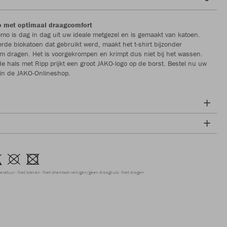
o met optimaal draagcomfort
romo is dag in dag uit uw ideale metgezel en is gemaakt van katoen.
eerde biokatoen dat gebruikt werd, maakt het t-shirt bijzonder
m dragen. Het is voorgekrompen en krimpt dus niet bij het wassen.
e hals met Ripp prijkt een groot JAKO-logo op de borst. Bestel nu uw
 in de JAKO-Onlineshop.
peratuur
Niet bleken
Niet chemisch reinigen/geen droogkuis
Niet drogen