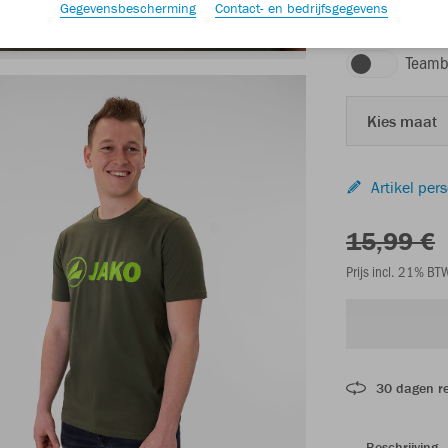
Gegevensbescherming
Contact- en bedrijfsgegevens
kaki/fluogroen
Teamb
Kies maat
Artikel per
15,99 €
Prijs incl. 21% B
30 dagen r
Beschrijving