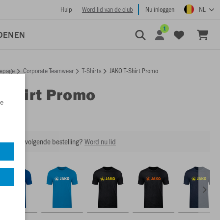
Hulp
Word lid van de club
Nu inloggen
NL
1
OENEN
epage
Corporate Teamwear
T-Shirts
JAKO T-Shirt Promo
T-Shirt Promo
e
6160
ing op je volgende bestelling?
Word nu lid