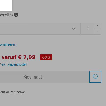
estelling
+
-
sonaliseren
vanaf € 7,99
-50 %
TW
excl. verzendkosten
Kies maat
echt op teruggave