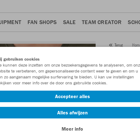
UIPMENT
FAN SHOPS
SALE
TEAM CREATOR
SCH
Hom
Terug
JAKO
j gebruiken cookies
 kunnen deze inzetten om onze bezoekersgegevens te analyseren, om onz
Artikelnummer:
bsite te verbeteren, om gepersonaliseerde content weer te geven en om u
n zo aangenaam mogelijke surfervaring te bieden. U kan uw instellingen
kijken voor meer info over de door ons gebruikte cookies.
Zin in 30% kort
Accepteer alles
Alles afwijzen
Meer info