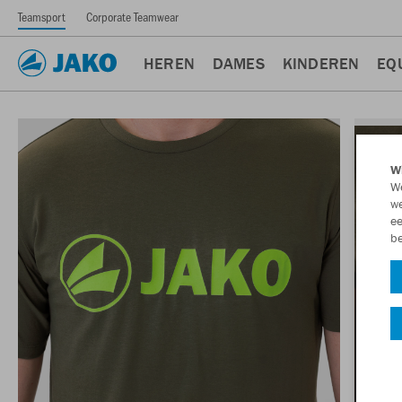
Teamsport
Corporate Teamwear
HEREN
DAMES
KINDEREN
EQ
Wi
We
we
ee
be