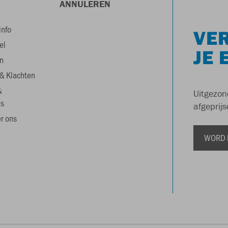
ANNULEREN
info
VER
el
JE 
n
& Klachten
&
Uitgezon
s
afgeprijs
r ons
WORD 