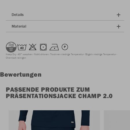
Details
Material
Keep Dry
40° waschen
Nicht chloren
Trocknen niedrige Temperatur
Bügeln niedrige Temperatur
Chemisch reinigen
Bewertungen
PASSENDE PRODUKTE ZUM
PRÄSENTATIONSJACKE CHAMP 2.0