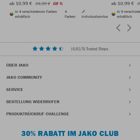
ab 10,99 €
ab 10,99 €
34,99 €
68 %
3
in 4 verschiedenen Farben
4
in 9 verschie
erhältlich
Farben
Individualisierbar
erhältlich
(
4,61
/5) Trusted Shops
ÜBER JAKO
JAKO COMMUNITY
SERVICE
BESTELLUNG WIDERRUFEN
PRODUKTRÜCKRUF CHALLENGE
30% RABATT IM JAKO CLUB