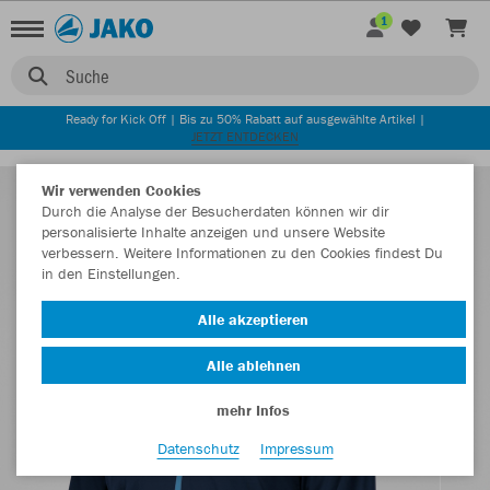
1
Suche
Ready for Kick Off | Bis zu 50% Rabatt auf ausgewählte Artikel |
JETZT ENTDECKEN
Wir verwenden Cookies
Durch die Analyse der Besucherdaten können wir dir
personalisierte Inhalte anzeigen und unsere Website
verbessern. Weitere Informationen zu den Cookies findest Du
in den Einstellungen.
Alle akzeptieren
Alle ablehnen
mehr Infos
Datenschutz
Impressum