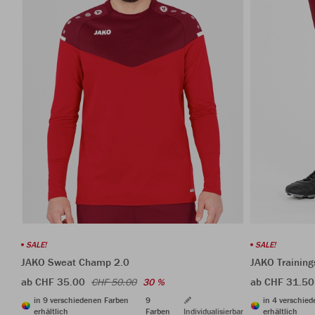
SALE!
SALE!
JAKO Sweat Champ 2.0
JAKO Trainin
ab CHF 35.00
ab CHF 31.50
CHF 50.00
30 %
in 9 verschiedenen Farben
9
in 4 verschie
erhältlich
Farben
Individualisierbar
erhältlich