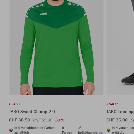
SALE!
SALE!
JAKO Sweat Champ 2.0
JAKO Trainin
CHF 38.50
CHF 35.00
CHF 55.00
30 %
C
in 9 verschiedenen Farben
9
in 4 verschie
erhältlich
Farben
Individualisierbar
erhältlich