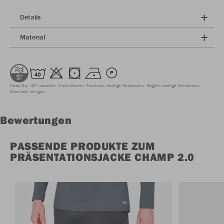
Details
Material
Keep Dry
40° waschen
Nicht chloren
Trocknen niedrige Temperatur
Bügeln niedrige Temperatur
Chemisch reinigen
Bewertungen
PASSENDE PRODUKTE ZUM
PRÄSENTATIONSJACKE CHAMP 2.0