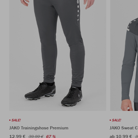
SALE!
SALE!
JAKO Trainingshose Premium
JAKO Sweat 
12,99 €
ab 10,99 €
39,99 €
67 %
3