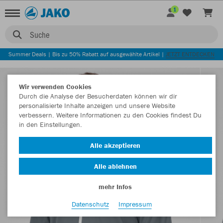
1
Suche
Summer Deals | Bis zu 50% Rabatt auf ausgewählte Artikel |
JETZT ENTDECKEN
Wir verwenden Cookies
Durch die Analyse der Besucherdaten können wir dir
personalisierte Inhalte anzeigen und unsere Website
verbessern. Weitere Informationen zu den Cookies findest Du
in den Einstellungen.
Alle akzeptieren
Alle ablehnen
mehr Infos
Datenschutz
Impressum