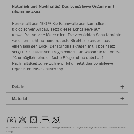
Natürlich und Nachhaltig: Das Longsleeve Organic mit
Bio-Baumwolle
Hergestellt aus 100 % Bio-Baumwolle aus kontrolliert
biologischem Anbau, setzt dieses Longsleeve auf
umweltfreundliche Materialien. Die verstärkten Schulternähte
verleihen nicht nur eine robuste Struktur, sondern auch
einen lässigen Look. Der Rundhalskragen mit Rippeinsatz
sorgt für zusätzlichen Tragekomfort. Die Waschbarkeit bei 60
°C ermöglicht eine einfache Pflege, ohne dabei auf
Nachhaltigkeit zu verzichten. Hol dir jetzt das Longsleeve
Organic im JAKO Onlineshop.
Details
Material
60° waschen
Nicht chloren
Trocknen niedrige Temperatur
Bügeln niedrige Temperatur
Nicht chemisch
reinigen