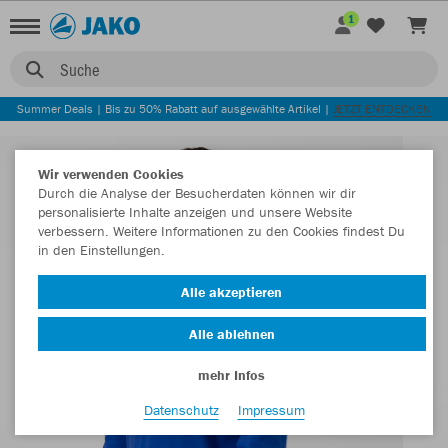
1
Suche
Summer Deals | Bis zu 50% Rabatt auf ausgewählte Artikel |
JETZT ENTDECKEN
Wir verwenden Cookies
Durch die Analyse der Besucherdaten können wir dir
personalisierte Inhalte anzeigen und unsere Website
verbessern. Weitere Informationen zu den Cookies findest Du
in den Einstellungen.
Alle akzeptieren
Alle ablehnen
mehr Infos
Datenschutz
Impressum