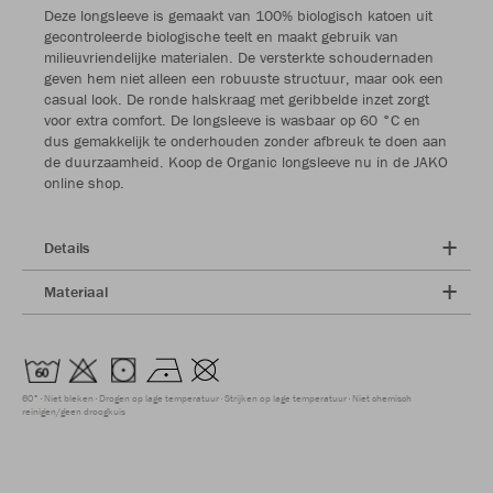
Deze longsleeve is gemaakt van 100% biologisch katoen uit
gecontroleerde biologische teelt en maakt gebruik van
milieuvriendelijke materialen. De versterkte schoudernaden
geven hem niet alleen een robuuste structuur, maar ook een
casual look. De ronde halskraag met geribbelde inzet zorgt
voor extra comfort. De longsleeve is wasbaar op 60 °C en
dus gemakkelijk te onderhouden zonder afbreuk te doen aan
de duurzaamheid. Koop de Organic longsleeve nu in de JAKO
online shop.
Details
Materiaal
60°
Niet bleken
Drogen op lage temperatuur
Strijken op lage temperatuur
Niet chemisch
reinigen/geen droogkuis