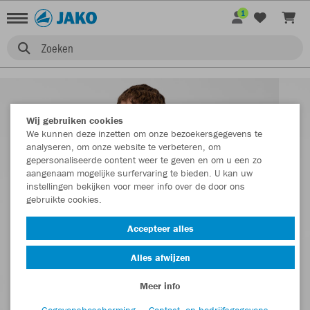
1
Zoeken
Wij gebruiken cookies
We kunnen deze inzetten om onze bezoekersgegevens te
analyseren, om onze website te verbeteren, om
gepersonaliseerde content weer te geven en om u een zo
aangenaam mogelijke surfervaring te bieden. U kan uw
instellingen bekijken voor meer info over de door ons
gebruikte cookies.
Accepteer alles
Alles afwijzen
Meer info
Gegevensbescherming
Contact- en bedrijfsgegevens