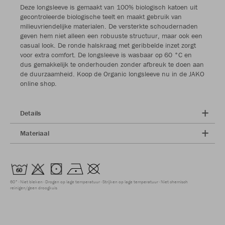
Deze longsleeve is gemaakt van 100% biologisch katoen uit
gecontroleerde biologische teelt en maakt gebruik van
milieuvriendelijke materialen. De versterkte schoudernaden
geven hem niet alleen een robuuste structuur, maar ook een
casual look. De ronde halskraag met geribbelde inzet zorgt
voor extra comfort. De longsleeve is wasbaar op 60 °C en
dus gemakkelijk te onderhouden zonder afbreuk te doen aan
de duurzaamheid. Koop de Organic longsleeve nu in de JAKO
online shop.
Details
Materiaal
60°
Niet bleken
Drogen op lage temperatuur
Strijken op lage temperatuur
Niet chemisch
reinigen/geen droogkuis