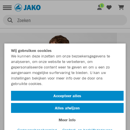
1
Zoeken
Wij gebruiken cookies
We kunnen deze inzetten om onze bezoekersgegevens te
analyseren, om onze website te verbeteren, om
gepersonaliseerde content weer te geven en om u een zo
aangenaam mogelijke surfervaring te bieden. U kan uw
instellingen bekijken voor meer info over de door ons
gebruikte cookies.
Accepteer alles
Alles afwijzen
Meer info
Gegevensbescherming
Contact- en bedrijfsgegevens