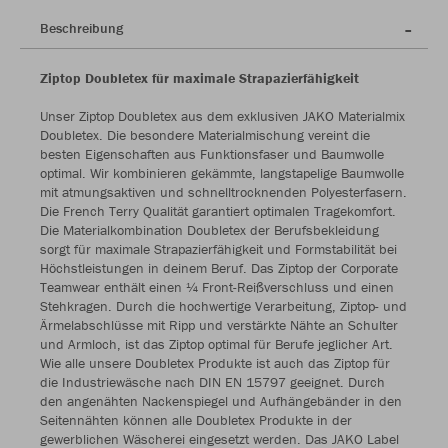
Beschreibung
Ziptop Doubletex für maximale Strapazierfähigkeit
Unser Ziptop Doubletex aus dem exklusiven JAKO Materialmix
Doubletex. Die besondere Materialmischung vereint die
besten Eigenschaften aus Funktionsfaser und Baumwolle
optimal. Wir kombinieren gekämmte, langstapelige Baumwolle
mit atmungsaktiven und schnelltrocknenden Polyesterfasern.
Die French Terry Qualität garantiert optimalen Tragekomfort.
Die Materialkombination Doubletex der Berufsbekleidung
sorgt für maximale Strapazierfähigkeit und Formstabilität bei
Höchstleistungen in deinem Beruf. Das Ziptop der Corporate
Teamwear enthält einen ¼ Front-Reißverschluss und einen
Stehkragen. Durch die hochwertige Verarbeitung, Ziptop- und
Ärmelabschlüsse mit Ripp und verstärkte Nähte an Schulter
und Armloch, ist das Ziptop optimal für Berufe jeglicher Art.
Wie alle unsere Doubletex Produkte ist auch das Ziptop für
die Industriewäsche nach DIN EN 15797 geeignet. Durch
den angenähten Nackenspiegel und Aufhängebänder in den
Seitennähten können alle Doubletex Produkte in der
gewerblichen Wäscherei eingesetzt werden. Das JAKO Label