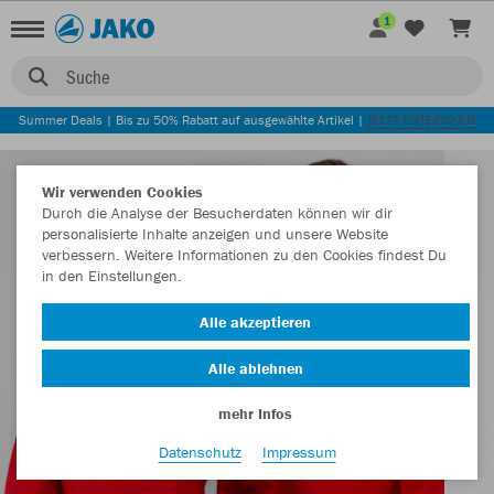
1
Suche
Summer Deals | Bis zu 50% Rabatt auf ausgewählte Artikel |
JETZT ENTDECKEN
Wir verwenden Cookies
Durch die Analyse der Besucherdaten können wir dir
personalisierte Inhalte anzeigen und unsere Website
verbessern. Weitere Informationen zu den Cookies findest Du
in den Einstellungen.
Alle akzeptieren
Alle ablehnen
mehr Infos
Datenschutz
Impressum