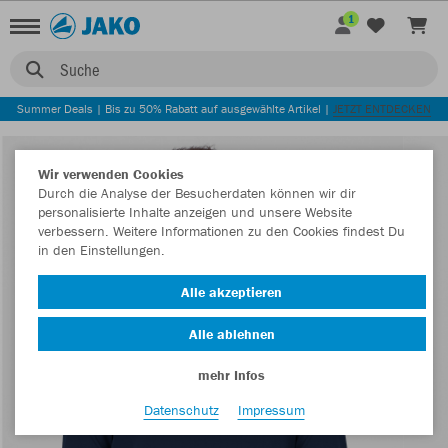
1
Suche
Summer Deals | Bis zu 50% Rabatt auf ausgewählte Artikel |
JETZT ENTDECKEN
Wir verwenden Cookies
Durch die Analyse der Besucherdaten können wir dir
personalisierte Inhalte anzeigen und unsere Website
verbessern. Weitere Informationen zu den Cookies findest Du
in den Einstellungen.
Alle akzeptieren
Alle ablehnen
mehr Infos
Datenschutz
Impressum