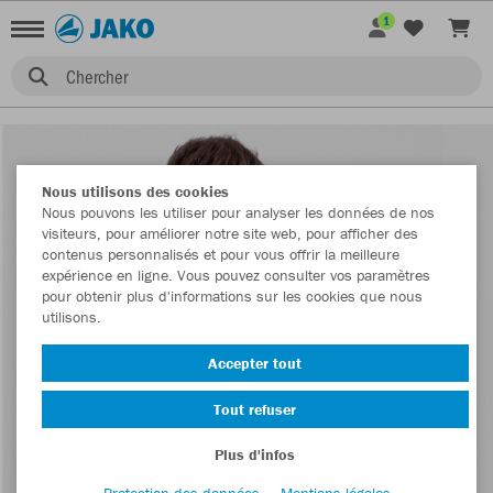
1
Chercher
Nous utilisons des cookies
Nous pouvons les utiliser pour analyser les données de nos
visiteurs, pour améliorer notre site web, pour afficher des
contenus personnalisés et pour vous offrir la meilleure
expérience en ligne. Vous pouvez consulter vos paramètres
pour obtenir plus d'informations sur les cookies que nous
utilisons.
Accepter tout
Tout refuser
Plus d'infos
Protection des données
Mentions légales