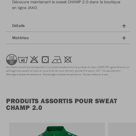
Découvre maintenant le sweat CHAMP 2.0 dans la boutique
en ligne JAKO.
Détails
Matériau
Les fibres microfines transportent l'humidité directement à la surface du tissu. KEEP DRY garantit ainsi un
séchage très rapide du tissu et vous évite de vous refroidir pendant le sport.
40°
Ne pas blanchir
Séchage à basse température
Repassage à basse température
Ne pas nettoyer à sec
PRODUITS ASSORTIS POUR SWEAT
CHAMP 2.0