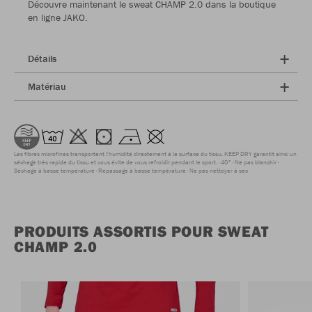
Découvre maintenant le sweat CHAMP 2.0 dans la boutique
en ligne JAKO.
Détails
Matériau
Les fibres microfines transportent l'humidité directement à la surface du tissu. KEEP DRY garantit ainsi un
séchage très rapide du tissu et vous évite de vous refroidir pendant le sport.
40°
Ne pas blanchir
Séchage à basse température
Repassage à basse température
Ne pas nettoyer à sec
PRODUITS ASSORTIS POUR SWEAT
CHAMP 2.0