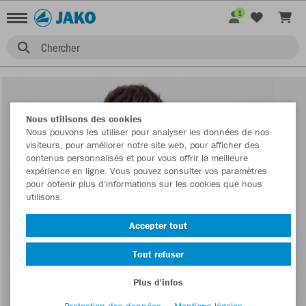
1
Chercher
Nous utilisons des cookies
Nous pouvons les utiliser pour analyser les données de nos
visiteurs, pour améliorer notre site web, pour afficher des
contenus personnalisés et pour vous offrir la meilleure
expérience en ligne. Vous pouvez consulter vos paramètres
pour obtenir plus d'informations sur les cookies que nous
utilisons.
Accepter tout
Tout refuser
Plus d'infos
Protection des données
Mentions légales