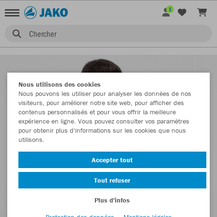
1
Chercher
Nous utilisons des cookies
Nous pouvons les utiliser pour analyser les données de nos
visiteurs, pour améliorer notre site web, pour afficher des
contenus personnalisés et pour vous offrir la meilleure
expérience en ligne. Vous pouvez consulter vos paramètres
pour obtenir plus d'informations sur les cookies que nous
utilisons.
Accepter tout
Tout refuser
Plus d'infos
Protection des données
Mentions légales