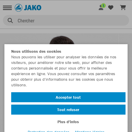
1
Chercher
Nous utilisons des cookies
Nous pouvons les utiliser pour analyser les données de nos
visiteurs, pour améliorer notre site web, pour afficher des
contenus personnalisés et pour vous offrir la meilleure
expérience en ligne. Vous pouvez consulter vos paramètres
pour obtenir plus d'informations sur les cookies que nous
utilisons.
Accepter tout
Tout refuser
Plus d'infos
Protection des données
Mentions légales