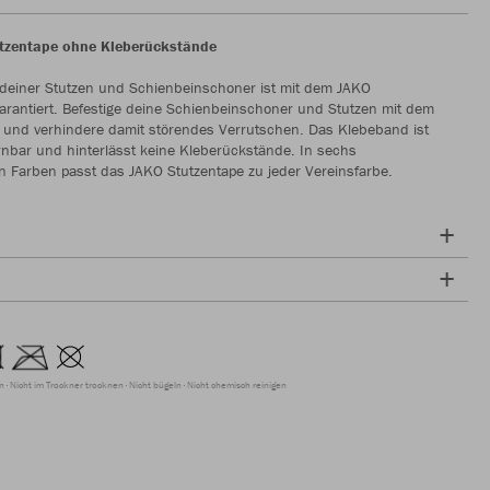
utzentape ohne Kleberückstände
 deiner Stutzen und Schienbeinschoner ist mit dem JAKO
arantiert. Befestige deine Schienbeinschoner und Stutzen mit dem
e und verhindere damit störendes Verrutschen. Das Klebeband ist
rnbar und hinterlässt keine Kleberückstände. In sechs
 Farben passt das JAKO Stutzentape zu jeder Vereinsfarbe.
en
Nicht im Trockner trocknen
Nicht bügeln
Nicht chemisch reinigen