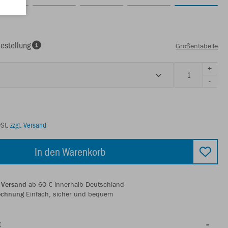
estellung
Größentabelle
+
-
wSt.
zzgl. Versand
In den Warenkorb
 Versand
ab 60 € innerhalb Deutschland
echnung
Einfach, sicher und bequem
g