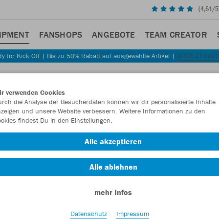
(
4,61
/5
IPMENT
FANSHOPS
ANGEBOTE
TEAM CREATOR
y for Kick Off | Bis zu 50% Rabatt auf ausgewählte Artikel |
JETZT ENTDE
Sta
Zurück
ir verwenden Cookies
JAKO
rch die Analyse der Besucherdaten können wir dir personalisierte Inhalte
zeigen und unsere Website verbessern. Weitere Informationen zu den
okies findest Du in den Einstellungen.
Artikelnummer:
Alle akzeptieren
Lust auf 30% R
Alle ablehnen
mehr Infos
Datenschutz
Impressum