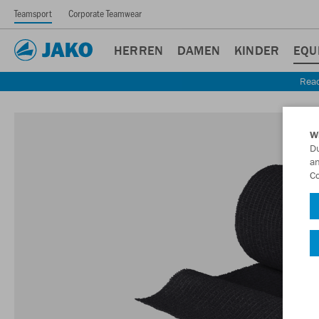
Teamsport
Corporate Teamwear
HERREN
DAMEN
KINDER
EQU
Read
W
Du
an
Co