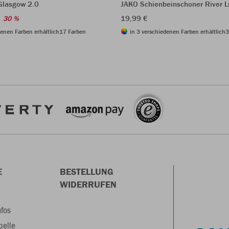
Glasgow 2.0
JAKO Schienbeinschoner River L
19,99 €
30 %
denen Farben erhältlich
17 Farben
in 3 verschiedenen Farben erhältlich
3
E
BESTELLUNG
WIDERRUFEN
nfos
belle