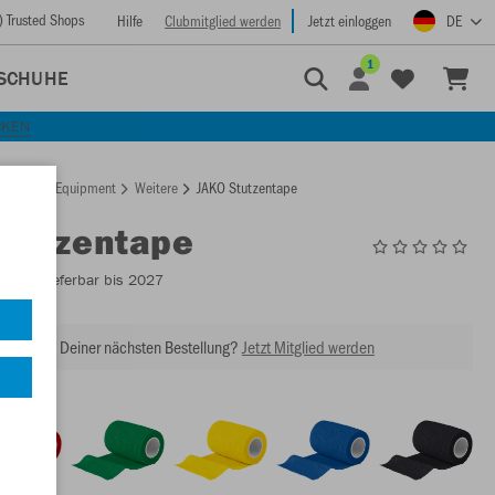
) Trusted Shops
Hilfe
Clubmitglied werden
Jetzt einloggen
DE
1
SCHUHE
CKEN
rtseite
Equipment
Weitere
JAKO Stutzentape
Stutzentape
2925
- Lieferbar bis 2027
abatt bei Deiner nächsten Bestellung?
Jetzt Mitglied werden