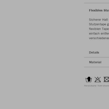
Flexibles St
Sicherer Halt
Stutzentape g
flexiblen Tap
einfach entfe
verschiedenen
Details
Material
Handwäsche
Nicht chlor