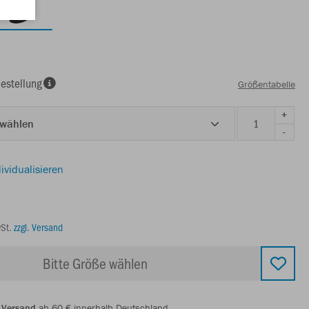
estellung
Größentabelle
+
 wählen
-
ividualisieren
wSt.
zzgl. Versand
Bitte Größe wählen
 Versand
ab 60 € innerhalb Deutschland