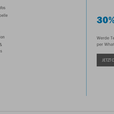
nfos
belle
30%
&
ion
Werde Te
 &
per Wha
s
JETZT