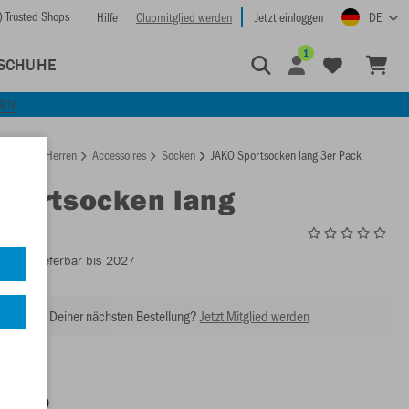
) Trusted Shops
Hilfe
Clubmitglied werden
Jetzt einloggen
DE
1
SCHUHE
KEN
rtseite
Herren
Accessoires
Socken
JAKO Sportsocken lang 3er Pack
Sportsocken lang
ack
3944
- Lieferbar bis 2027
abatt bei Deiner nächsten Bestellung?
Jetzt Mitglied werden