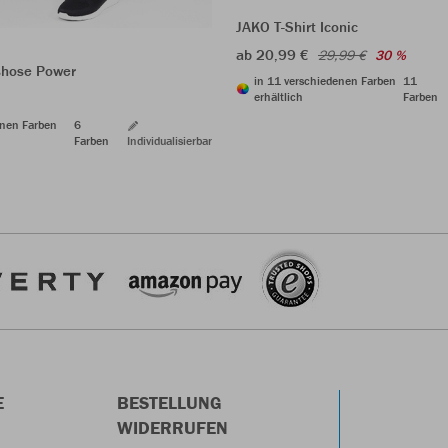
JAKO T-Shirt Iconic
ab 20,99 €
29,99 €
30 %
shose Power
in 11 verschiedenen Farben
11
erhältlich
Farben
enen Farben
6
Farben
Individualisierbar
E
BESTELLUNG
WIDERRUFEN