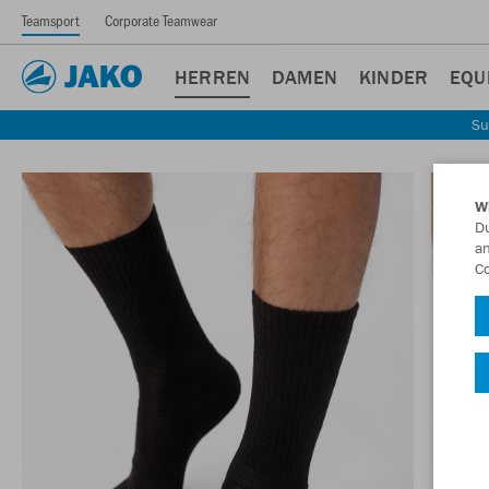
Teamsport
Corporate Teamwear
HERREN
DAMEN
KINDER
EQU
Su
W
Du
an
Co