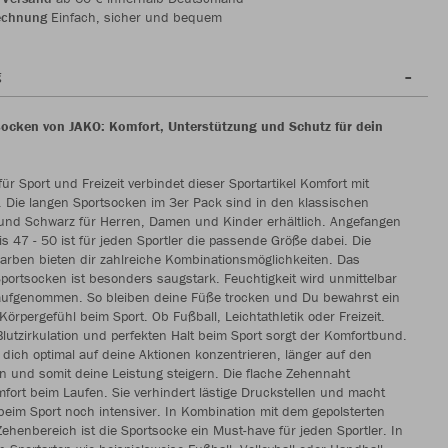
echnung
Einfach, sicher und bequem
g
ocken von JAKO: Komfort, Unterstützung und Schutz für dein
für Sport und Freizeit verbindet dieser Sportartikel Komfort mit
t. Die langen Sportsocken im 3er Pack sind in den klassischen
und Schwarz für Herren, Damen und Kinder erhältlich. Angefangen
is 47 - 50 ist für jeden Sportler die passende Größe dabei. Die
arben bieten dir zahlreiche Kombinationsmöglichkeiten. Das
Sportsocken ist besonders saugstark. Feuchtigkeit wird unmittelbar
ufgenommen. So bleiben deine Füße trocken und Du bewahrst ein
rpergefühl beim Sport. Ob Fußball, Leichtathletik oder Freizeit.
Blutzirkulation und perfekten Halt beim Sport sorgt der Komfortbund.
dich optimal auf deine Aktionen konzentrieren, länger auf den
n und somit deine Leistung steigern. Die flache Zehennaht
mfort beim Laufen. Sie verhindert lästige Druckstellen und macht
beim Sport noch intensiver. In Kombination mit dem gepolsterten
ehenbereich ist die Sportsocke ein Must-have für jeden Sportler. In