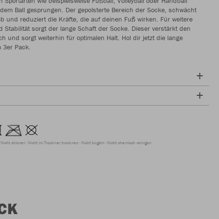
 Sportarten wie beispielsweise Fußball, Volleyball oder Handball
 dem Ball gesprungen. Der gepolsterte Bereich der Socke, schwächt
ab und reduziert die Kräfte, die auf deinen Fuß wirken. Für weitere
d Stabilität sorgt der lange Schaft der Socke. Dieser verstärkt den
 und sorgt weiterhin für optimalen Halt. Hol dir jetzt die lange
 3er Pack.
Nicht chloren
Nicht im Trockner trocknen
Nicht bügeln
Nicht chemisch reinigen
CK