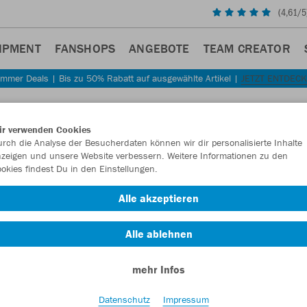
(
4,61
/5
IPMENT
FANSHOPS
ANGEBOTE
TEAM CREATOR
mmer Deals | Bis zu 50% Rabatt auf ausgewählte Artikel |
JETZT ENTDEC
Sta
Zurück
ir verwenden Cookies
JAKO
rch die Analyse der Besucherdaten können wir dir personalisierte Inhalte
zeigen und unsere Website verbessern. Weitere Informationen zu den
3er P
okies findest Du in den Einstellungen.
Artikelnummer:
Alle akzeptieren
Alle ablehnen
Lust auf 30% R
mehr Infos
Datenschutz
Impressum