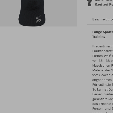
Kauf auf R
Beschreibun
Lange Sports
Training
Prädestiniert 
Funktionalitä
Farben Weiß 
von 35 - 38 b
klassischen F
Material der 
vom Socken a
angenehmes Kö
Für optimale 
So kannst Du 
Beinen bleibe
garantiert Ko
das Erlebnis 
Fersen- und Z