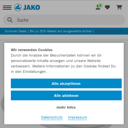
1
Suche
Summer Deals | Bis zu 50% Rabatt auf ausgewählte Artikel |
JETZT ENTDECKEN
Wir verwenden Cookies
Durch die Analyse der Besucherdaten können wir dir
personalisierte Inhalte anzeigen und unsere Website
verbessern. Weitere Informationen zu den Cookies findest Du
in den Einstellungen.
Alle akzeptieren
Alle ablehnen
mehr Infos
Datenschutz
Impressum