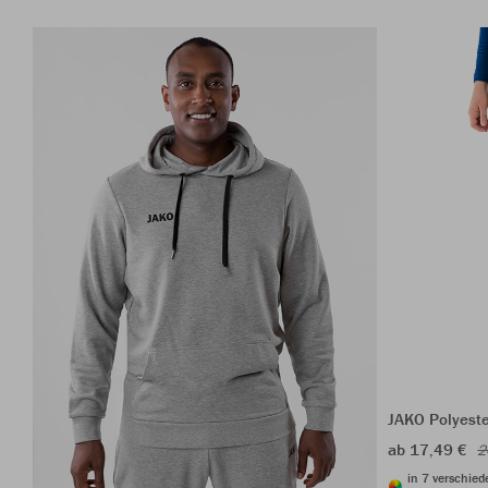
JAKO Polyest
ab 17,49 €
2
in 7 verschie