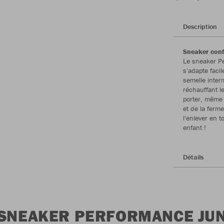
Description
Sneaker conf
Le sneaker P
s'adapte facil
semelle inter
réchauffant l
porter, même 
et de la ferme
l'enlever en 
enfant !
Détails
 SNEAKER PERFORMANCE JU