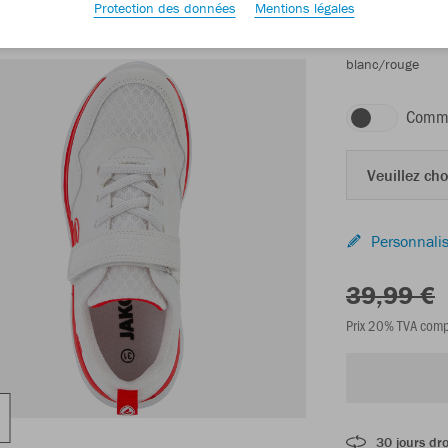
Protection des données
Mentions légales
blanc/rouge
Comma
Veuillez choi
Personnalis
39,99 €
Prix 20% TVA comp
30 jours dro