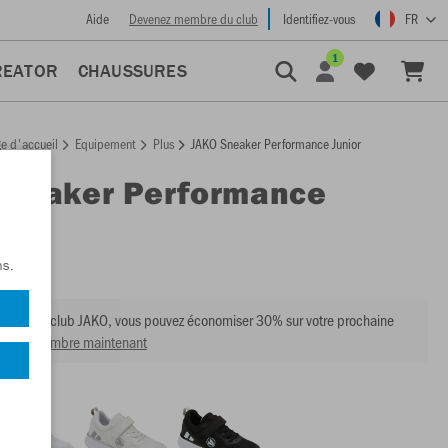
Aide
Devenez membre du club
Identifiez-vous
FR
1
REATOR
CHAUSSURES
e d'accueil
Equipement
Plus
JAKO Sneaker Performance Junior
Sneaker Performance
:
5911
ns.
mbre du club JAKO, vous pouvez économiser 30% sur votre prochaine
venir membre maintenant