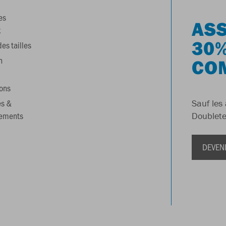
es
ASS
x
30%
es tailles
n
CO
ons
es &
Sauf les 
gements
Doublete
DEVEN