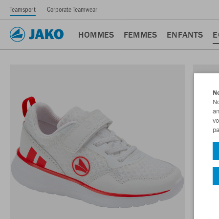
Teamsport
Corporate Teamwear
HOMMES
FEMMES
ENFANTS
E
No
No
am
vo
pa