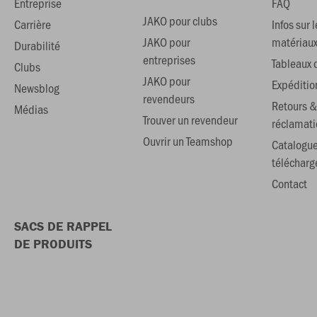
Entreprise
FAQ
JAKO pour clubs
Carrière
Infos sur l
JAKO pour
matériau
Durabilité
entreprises
Tableaux d
Clubs
JAKO pour
Expéditio
Newsblog
revendeurs
Retours &
Médias
Trouver un revendeur
réclamati
Ouvrir un Teamshop
Catalogu
téléchar
Contact
SACS DE RAPPEL
DE PRODUITS