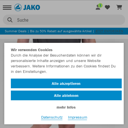
1
Suche
Summer Deals | Bis zu 50% Rabatt auf ausgewählte Artikel |
JETZT ENTDECKEN
Wir verwenden Cookies
Durch die Analyse der Besucherdaten können wir dir
personalisierte Inhalte anzeigen und unsere Website
verbessern. Weitere Informationen zu den Cookies findest Du
in den Einstellungen.
Alle akzeptieren
Alle ablehnen
mehr Infos
Datenschutz
Impressum