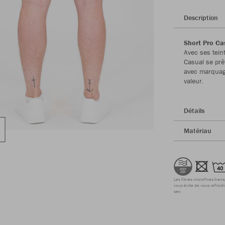
Description
Short Pro Cas
Avec ses tein
Casual se prê
avec marquag
valeur.
Détails
Matériau
Les fibres microfines tran
vous évite de vous refroidi
sec