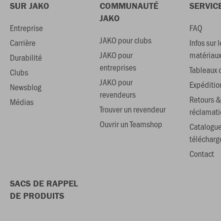
SUR JAKO
COMMUNAUTÉ
SERVIC
JAKO
Entreprise
FAQ
JAKO pour clubs
Carrière
Infos sur l
JAKO pour
matériau
Durabilité
entreprises
Tableaux d
Clubs
JAKO pour
Expéditio
Newsblog
revendeurs
Retours &
Médias
Trouver un revendeur
réclamati
Ouvrir un Teamshop
Catalogu
téléchar
Contact
SACS DE RAPPEL
DE PRODUITS