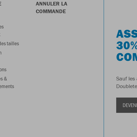
E
ANNULER LA
COMMANDE
es
ASS
x
30%
es tailles
n
CO
ons
es &
Sauf les 
gements
Doublete
DEVEN