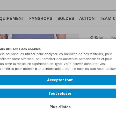
QUIPEMENT
FANSHOPS
SOLDES
ACTION
TEAM 
Pag
Retour
JAKO
us utilisons des cookies
us pouvons les utiliser pour analyser les données de nos visiteurs, pour
Numéro d’article
éliorer notre site web, pour afficher des contenus personnalisés et pour
us offrir la meilleure expérience en ligne. Vous pouvez consulter vos
ramètres pour obtenir plus d'informations sur les cookies que nous utiliso
En tant que me
Accepter tout
commande.
De
Tout refuser
Plus d'infos