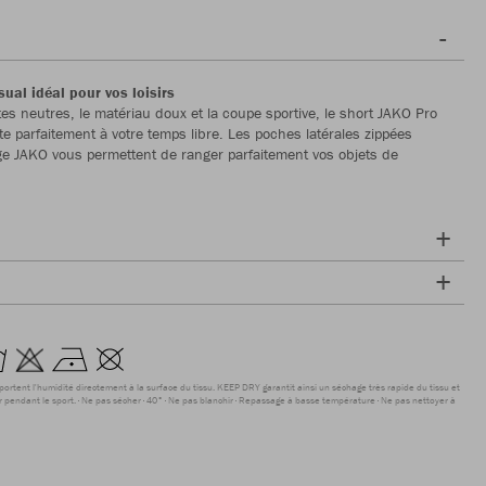
ual idéal pour vos loisirs
tes neutres, le matériau doux et la coupe sportive, le short JAKO Pro
te parfaitement à votre temps libre. Les poches latérales zippées
e JAKO vous permettent de ranger parfaitement vos objets de
sportent l'humidité directement à la surface du tissu. KEEP DRY garantit ainsi un séchage très rapide du tissu et
r pendant le sport.
Ne pas sécher
40°
Ne pas blanchir
Repassage à basse température
Ne pas nettoyer à