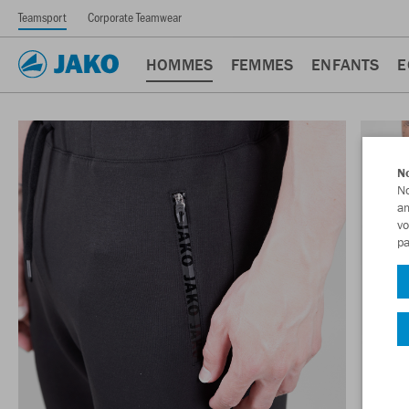
Teamsport
Corporate Teamwear
HOMMES
FEMMES
ENFANTS
E
No
No
am
vo
pa