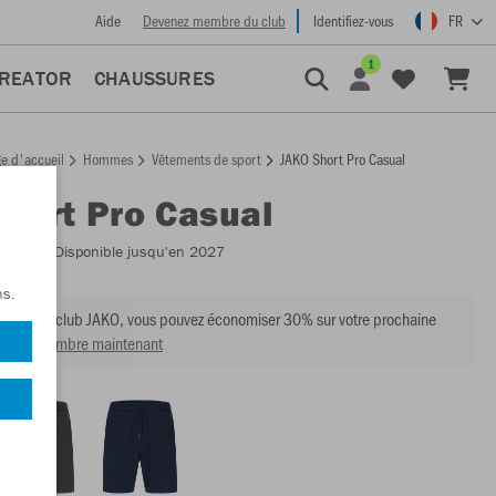
Aide
Devenez membre du club
Identifiez-vous
FR
1
CREATOR
CHAUSSURES
e d'accueil
Hommes
Vêtements de sport
JAKO Short Pro Casual
Short Pro Casual
:
6245
- Disponible jusqu'en 2027
ns.
mbre du club JAKO, vous pouvez économiser 30% sur votre prochaine
venir membre maintenant