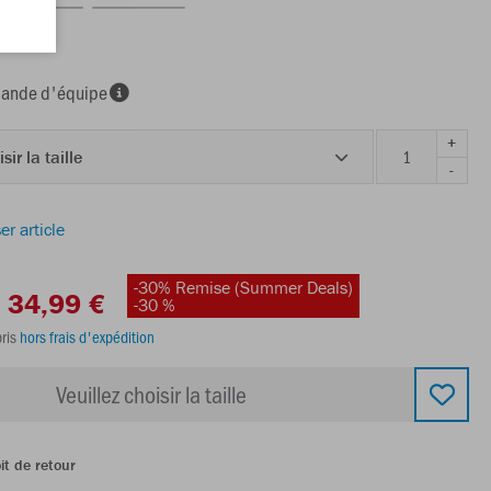
nde d'équipe
+
sir la taille
-
er article
-30% Remise (Summer Deals)
34,99 €
-30 %
ris
hors frais d'expédition
Veuillez choisir la taille
it de retour