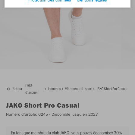
Page
Retour
Hommes
Vêtements de sport
JAKO Short Pro Casual
d'accueil
JAKO
Short Pro Casual
Numéro d’article:
6245
- Disponible jusqu'en 2027
En tant que membre du club JAKO, vous pouvez économiser 30%