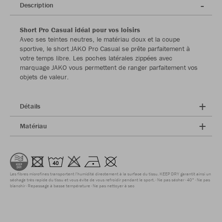
Description
Short Pro Casual idéal pour vos loisirs
Avec ses teintes neutres, le matériau doux et la coupe
sportive, le short JAKO Pro Casual se prête parfaitement à
votre temps libre. Les poches latérales zippées avec
marquage JAKO vous permettent de ranger parfaitement vos
objets de valeur.
Détails
Matériau
Les fibres microfines transportent l'humidité directement à la surface du tissu. KEEP DRY garantit ainsi un
séchage très rapide du tissu et vous évite de vous refroidir pendant le sport.
Ne pas sécher
40°
Ne pas
blanchir
Repassage à basse température
Ne pas nettoyer à sec