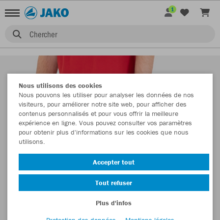
1
Chercher
Nous utilisons des cookies
Nous pouvons les utiliser pour analyser les données de nos
visiteurs, pour améliorer notre site web, pour afficher des
contenus personnalisés et pour vous offrir la meilleure
expérience en ligne. Vous pouvez consulter vos paramètres
pour obtenir plus d'informations sur les cookies que nous
utilisons.
Accepter tout
Tout refuser
Plus d'infos
Protection des données
Mentions légales