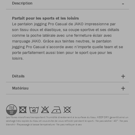
Description
Parfait pour les sports et les loisirs
Le pantalon jogging Pro Casual de JAKO impressionne par
son tissu doux et élastique, sa coupe sportive et ses détails
comme la poche latérale avec une fermeture éclair avec
marquage JAKO. Grâce aux teintes neutres, le pantalon
jogging Pro Casual s'accorde avec n'importe quelle team et se
porte parfaitement aussi bien pour le sport que pour les
loisirs.
Détails
Matériau
Les fibres microfines transportent l'humidité directement à la surface du tissu. KEEP DRY garantit ainsi un
séchage très rapide du tissu et vous évite de vous refroidir pendant le sport.
Ne pas sécher
40°
Ne pas
blanchir
Repassage à basse température
Ne pas nettoyer à sec