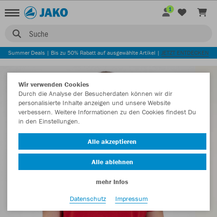
1
Suche
Summer Deals | Bis zu 50% Rabatt auf ausgewählte Artikel |
JETZT ENTDECKEN
Wir verwenden Cookies
Durch die Analyse der Besucherdaten können wir dir
personalisierte Inhalte anzeigen und unsere Website
verbessern. Weitere Informationen zu den Cookies findest Du
in den Einstellungen.
Alle akzeptieren
Alle ablehnen
mehr Infos
Datenschutz
Impressum