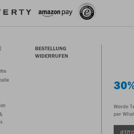
E
BESTELLUNG
WIDERRUFEN
nfos
belle
30%
&
ion
Werde Te
 &
per Wha
s
JETZT