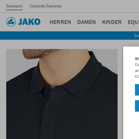
Teamsport
Corporate Teamwear
HERREN
DAMEN
KINDER
EQU
Su
W
Du
an
Co