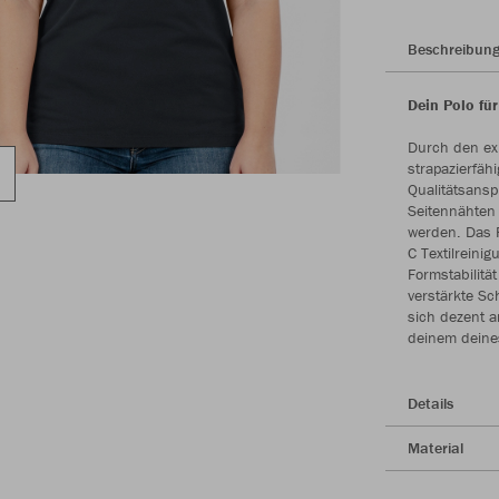
Beschreibun
Dein Polo fü
Durch den exk
strapazierfäh
Qualitätsans
Seitennähten
werden. Das P
C Textilreini
Formstabilitä
verstärkte Sc
sich dezent a
deinem deines
Details
Material