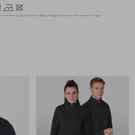
en
Trocknen niedrige Temperatur
Bügeln niedrige Temperatur
Nicht chemisch reinigen