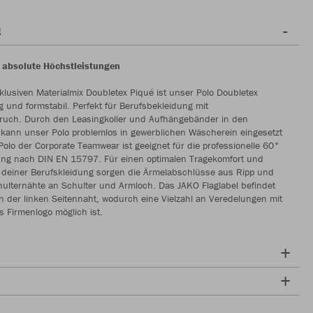
g
r absolute Höchstleistungen
lusiven Materialmix Doubletex Piqué ist unser Polo Doubletex
ig und formstabil. Perfekt für Berufsbekleidung mit
pruch. Durch den Leasingkoller und Aufhängebänder in den
 kann unser Polo problemlos in gewerblichen Wäscherein eingesetzt
olo der Corporate Teamwear ist geeignet für die professionelle 60°
gung nach DIN EN 15797. Für einen optimalen Tragekomfort und
t deiner Berufskleidung sorgen die Ärmelabschlüsse aus Ripp und
hulternähte an Schulter und Armloch. Das JAKO Flaglabel befindet
n der linken Seitennaht, wodurch eine Vielzahl an Veredelungen mit
 Firmenlogo möglich ist.