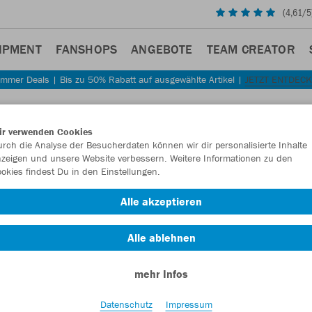
(
4,61
/5
IPMENT
FANSHOPS
ANGEBOTE
TEAM CREATOR
mmer Deals | Bis zu 50% Rabatt auf ausgewählte Artikel |
JETZT ENTDEC
Sta
Zurück
ir verwenden Cookies
JAKO
rch die Analyse der Besucherdaten können wir dir personalisierte Inhalte
zeigen und unsere Website verbessern. Weitere Informationen zu den
okies findest Du in den Einstellungen.
Artikelnummer:
Alle akzeptieren
Lust auf 30% R
Alle ablehnen
mehr Infos
Datenschutz
Impressum