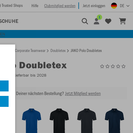
) Trusted Shops
Hilfe
Clubmitglied werden
Jetzt einloggen
DE
1
SCHUHE
KEN
rtseite
Corporate Teamwear
Doubletex
JAKO Polo Doubletex
Polo Doubletex
C6330
- Lieferbar bis 2028
abatt bei Deiner nächsten Bestellung?
Jetzt Mitglied werden