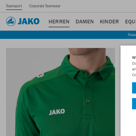
Teamsport
Corporate Teamwear
HERREN
DAMEN
KINDER
EQU
Read
W
Du
an
Co