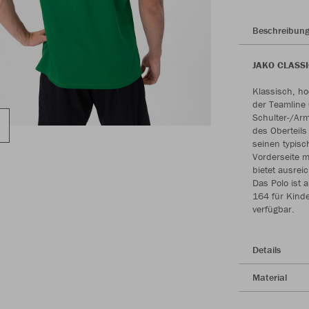
Beschreibun
JAKO CLASSIC
Klassisch, ho
der Teamline 
Schulter-/Arm
des Oberteils
seinen typis
Vorderseite m
bietet ausrei
Das Polo ist 
164 für Kinde
verfügbar.
Details
Material