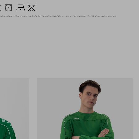
icht chloren
Trocknen niedrige Temperatur
Bügeln niedrige Temperatur
Nicht chemisch reinigen