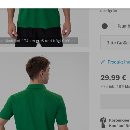
sportgrün
Teamb
as Model ist 174 cm groß und trägt Größe L.
Bitte Größe
Produkt ind
29,99 €
Preis inkl. 19% M
Kostenloser
Kauf auf R