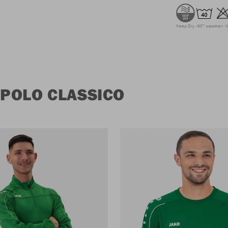
Keep Dry
40° waschen
N
POLO CLASSICO