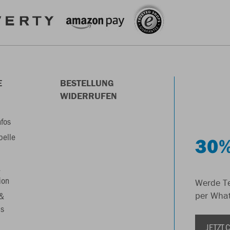
E
BESTELLUNG
WIDERRUFEN
nfos
belle
30%
&
ion
Werde Te
 &
per Wha
s
JETZT