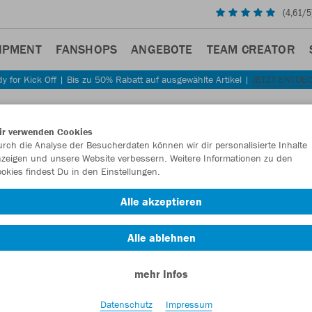
(
4,61
/5
IPMENT
FANSHOPS
ANGEBOTE
TEAM CREATOR
y for Kick Off | Bis zu 50% Rabatt auf ausgewählte Artikel |
JETZT ENTDE
Sta
Zurück
ir verwenden Cookies
JAKO
rch die Analyse der Besucherdaten können wir dir personalisierte Inhalte
zeigen und unsere Website verbessern. Weitere Informationen zu den
okies findest Du in den Einstellungen.
Artikelnummer:
Alle akzeptieren
Lust auf 30% R
Alle ablehnen
mehr Infos
Datenschutz
Impressum