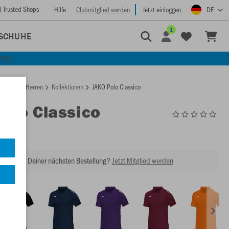
) Trusted Shops
Hilfe
Clubmitglied werden
Jetzt einloggen
DE
1
SCHUHE
CKEN
rtseite
Herren
Kollektionen
JAKO Polo Classico
Polo Classico
6350
abatt bei Deiner nächsten Bestellung?
Jetzt Mitglied werden