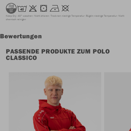
Keep Dry
40° waschen
Nicht chloren
Trocknen niedrige Temperatur
Bügeln niedrige Temperatur
Nicht
chemisch reinigen
Bewertungen
PASSENDE PRODUKTE ZUM POLO
CLASSICO