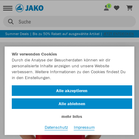
1
Suche
Summer Deals | Bis zu 50% Rabatt auf ausgewählte Artikel |
JETZT ENTDECKEN
Wir verwenden Cookies
Durch die Analyse der Besucherdaten können wir dir
personalisierte Inhalte anzeigen und unsere Website
verbessern. Weitere Informationen zu den Cookies findest Du
in den Einstellungen.
Alle akzeptieren
Alle ablehnen
mehr Infos
Datenschutz
Impressum