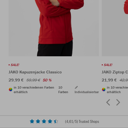
SALE!
SALE!
JAKO Kapuzenjacke Classico
JAKO Ziptop C
29,99 €
21,99 €
59,99 €
50 %
42,9
in 10 verschiedenen Farben
10
in 10 verschi
erhältlich
Farben
Individualisierbar
erhältlich
(
4,61
/5) Trusted Shops