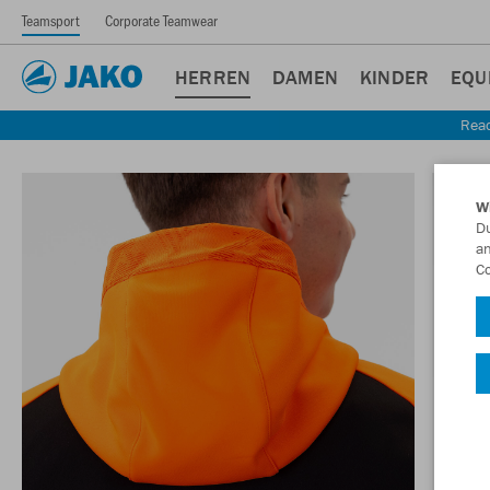
Teamsport
Corporate Teamwear
HERREN
DAMEN
KINDER
EQU
Read
W
Du
an
Co