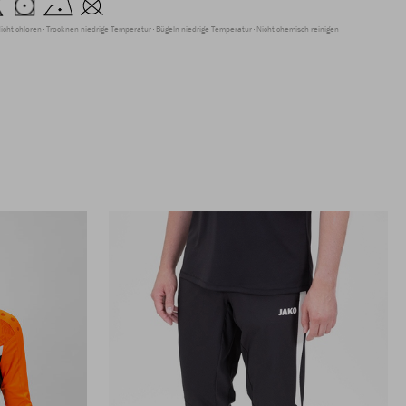
icht chloren
Trocknen niedrige Temperatur
Bügeln niedrige Temperatur
Nicht chemisch reinigen