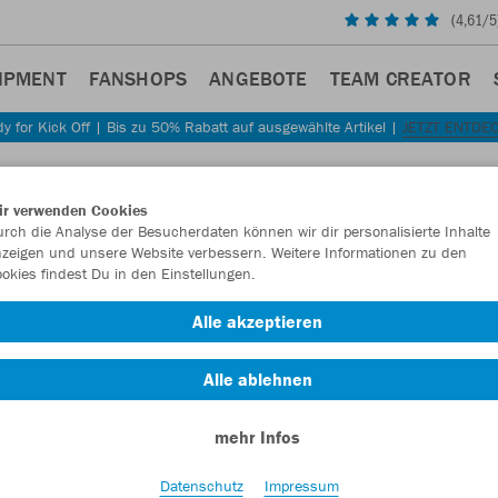
(
4,61
/5
IPMENT
FANSHOPS
ANGEBOTE
TEAM CREATOR
y for Kick Off | Bis zu 50% Rabatt auf ausgewählte Artikel |
JETZT ENTDE
Sta
Zurück
ir verwenden Cookies
JAKO
rch die Analyse der Besucherdaten können wir dir personalisierte Inhalte
zeigen und unsere Website verbessern. Weitere Informationen zu den
okies findest Du in den Einstellungen.
Artikelnummer:
Alle akzeptieren
Lust auf 30% R
Alle ablehnen
mehr Infos
Datenschutz
Impressum