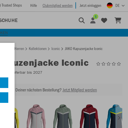
) Trusted Shops
Hilfe
Clubmitglied werden
Jetzt einloggen
DE
1
SCHUHE
CKEN
rtseite
Herren
Kollektionen
Iconic
JAKO Kapuzenjacke Iconic
Kapuzenjacke Iconic
6824
- Lieferbar bis 2027
abatt bei Deiner nächsten Bestellung?
Jetzt Mitglied werden