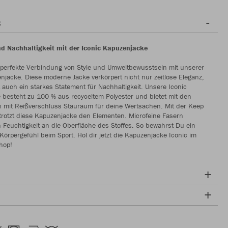
g
und Nachhaltigkeit mit der Iconic Kapuzenjacke
 perfekte Verbindung von Style und Umweltbewusstsein mit unserer
njacke. Diese moderne Jacke verkörpert nicht nur zeitlose Eleganz,
 auch ein starkes Statement für Nachhaltigkeit. Unsere Iconic
besteht zu 100 % aus recyceltem Polyester und bietet mit den
n mit Reißverschluss Stauraum für deine Wertsachen. Mit der Keep
trotzt diese Kapuzenjacke den Elementen. Microfeine Fasern
n Feuchtigkeit an die Oberfläche des Stoffes. So bewahrst Du ein
rpergefühl beim Sport. Hol dir jetzt die Kapuzenjacke Iconic im
hop!