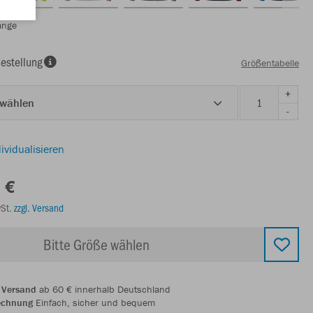
ange
estellung
Größentabelle
+
 wählen
-
ividualisieren
 €
wSt.
zzgl. Versand
Bitte Größe wählen
 Versand
ab 60 € innerhalb Deutschland
echnung
Einfach, sicher und bequem