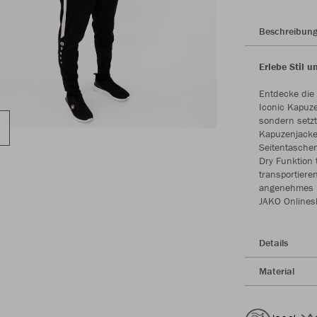
Beschreibun
Erlebe Stil 
Entdecke die
Iconic Kapuze
sondern setzt
Kapuzenjacke 
Seitentasche
Dry Funktion 
transportiere
angenehmes Kö
JAKO Onlines
Details
Material