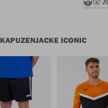
Keep Dry
40° waschen
N
KAPUZENJACKE ICONIC