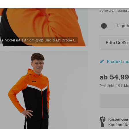
schwarz/neonor
Teamb
as Model ist 187 cm groß und trägt Größe L.
Bitte Größe
Produkt ind
ab 54,99
Preis inkl. 19% M
Kostenloser
Kauf auf R