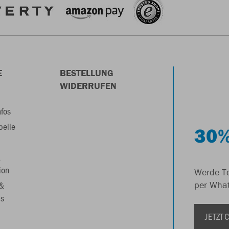
E
BESTELLUNG
WIDERRUFEN
nfos
belle
30%
&
ion
Werde Te
 &
per Wha
s
JETZT