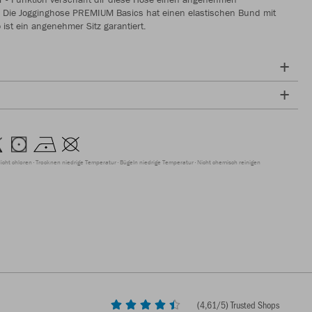
. Die Jogginghose PREMIUM Basics hat einen elastischen Bund mit
 ist ein angenehmer Sitz garantiert.
icht chloren
Trocknen niedrige Temperatur
Bügeln niedrige Temperatur
Nicht chemisch reinigen
(
4,61
/5) Trusted Shops