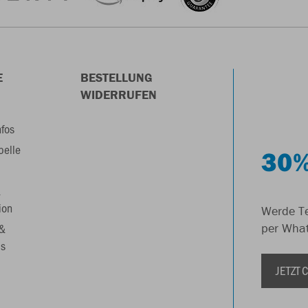
E
BESTELLUNG
WIDERRUFEN
nfos
belle
30%
&
ion
Werde Te
 &
per Wha
s
JETZT