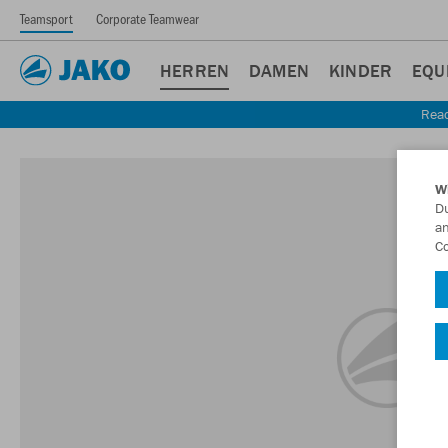
Teamsport
Corporate Teamwear
HERREN
DAMEN
KINDER
EQU
Read
W
Du
an
Co