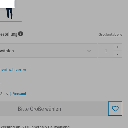
estellung
Größentabelle
+
 wählen
-
ividualisieren
€
wSt.
zzgl. Versand
Bitte Größe wählen
 Versand
ab 60 € innerhalb Deutschland