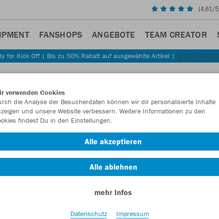
(
4,61
/5
IPMENT
FANSHOPS
ANGEBOTE
TEAM CREATOR
y for Kick Off | Bis zu 50% Rabatt auf ausgewählte Artikel |
JETZT ENTDE
Sta
Zurück
ir verwenden Cookies
JAKO
rch die Analyse der Besucherdaten können wir dir personalisierte Inhalte
zeigen und unsere Website verbessern. Weitere Informationen zu den
Premi
okies findest Du in den Einstellungen.
Kapuz
Alle akzeptieren
Artikelnummer:
Alle ablehnen
Lust auf 30% R
mehr Infos
Datenschutz
Impressum