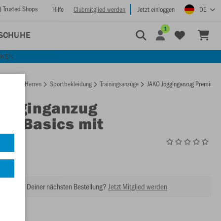
) Trusted Shops
Hilfe
Clubmitglied werden
Jetzt einloggen
DE
1
SCHUHE
CKEN
rtseite
Herren
Sportbekleidung
Trainingsanzüge
JAKO Jogginganzug Premium 
Jogginganzug
um Basics mit
e
M9729
abatt bei Deiner nächsten Bestellung?
Jetzt Mitglied werden