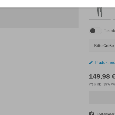
Teamb
Bitte Größe
Produkt ind
149,98 
Preis inkl. 19% M
Kostenloser