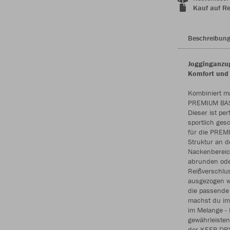
Kauf auf R
Beschreibun
Jogginganzug
Komfort und 
Kombiniert m
PREMIUM BASI
Dieser ist pe
sportlich ges
für die PREMI
Struktur an d
Nackenbereich
abrunden ode
Reißverschlu
ausgezogen we
die passende
machst du im 
im Melange - 
gewährleiste
der KEEP DRY