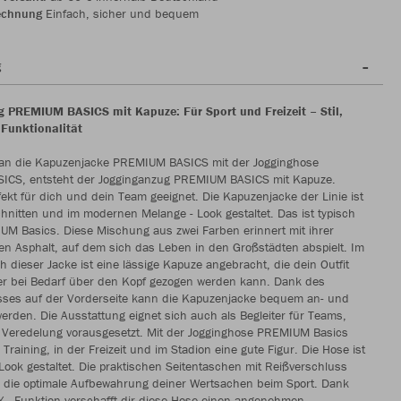
echnung
Einfach, sicher und bequem
g
 PREMIUM BASICS mit Kapuze: Für Sport und Freizeit – Stil,
Funktionalität
an die Kapuzenjacke PREMIUM BASICS mit der Jogginghose
CS, entsteht der Jogginganzug PREMIUM BASICS mit Kapuze.
rfekt für dich und dein Team geeignet. Die Kapuzenjacke der Linie ist
chnitten und im modernen Melange - Look gestaltet. Das ist typisch
UM Basics. Diese Mischung aus zwei Farben erinnert mit ihrer
en Asphalt, auf dem sich das Leben in den Großstädten abspielt. Im
 dieser Jacke ist eine lässige Kapuze angebracht, die dein Outfit
r bei Bedarf über den Kopf gezogen werden kann. Dank des
sses auf der Vorderseite kann die Kapuzenjacke bequem an- und
rden. Die Ausstattung eignet sich auch als Begleiter für Teams,
 Veredelung vorausgesetzt. Mit der Jogginghose PREMIUM Basics
Training, in der Freizeit und im Stadion eine gute Figur. Die Hose ist
Look gestaltet. Die praktischen Seitentaschen mit Reißverschluss
n die optimale Aufbewahrung deiner Wertsachen beim Sport. Dank
 - Funktion verschafft dir diese Hose einen angenehmen