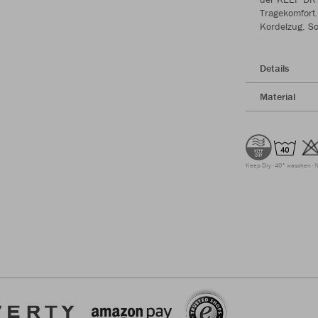
Tragekomfort
Kordelzug. So
Details
Material
Keep Dry
40° waschen
N