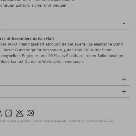
echnung
Einfach, sicher und bequem
g
rt mit besonders gutem Halt
 der JAKO Trainingsshort Allround ist der zweiteilige elastische Bund
. Dieser Bund sorgt für besonders guten Halt. 90 % der Short
 recyceltem Polyester und 10 % aus Elasthan. In den Seitentaschen
chluss kannst Du deine Wertsachen verstauen.
ügeln niedrige Temperatur
Trocknen niedrige Temperatur
Nicht chloren
Nicht chemisch reinigen