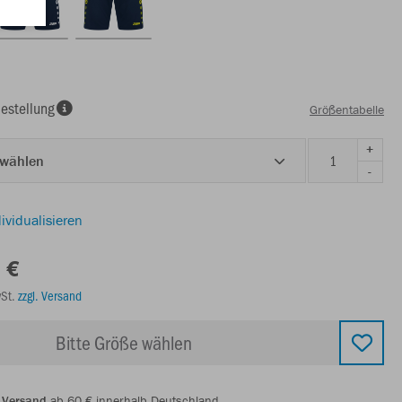
estellung
Größentabelle
+
 wählen
-
ividualisieren
 €
wSt.
zzgl. Versand
Bitte Größe wählen
 Versand
ab 60 € innerhalb Deutschland