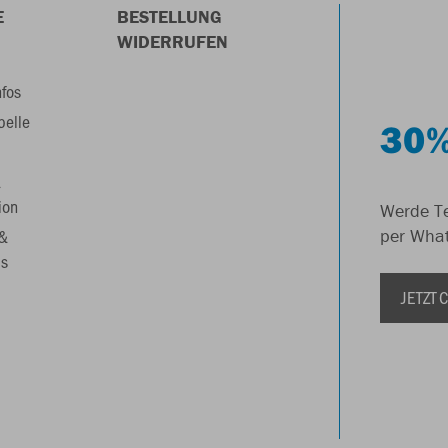
E
BESTELLUNG
WIDERRUFEN
nfos
belle
30%
&
ion
Werde Te
 &
per Wha
s
JETZT