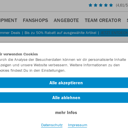
(
4,61
/5
IPMENT
FANSHOPS
ANGEBOTE
TEAM CREATOR
mmer Deals | Bis zu 50% Rabatt auf ausgewählte Artikel |
JETZT ENTDEC
Sta
Zurück
ir verwenden Cookies
JAKO
rch die Analyse der Besucherdaten können wir dir personalisierte Inhalte
zeigen und unsere Website verbessern. Weitere Informationen zu den
Allrou
okies findest Du in den Einstellungen.
Artikelnummer:
Alle akzeptieren
Alle ablehnen
Lust auf 30% R
mehr Infos
Datenschutz
Impressum