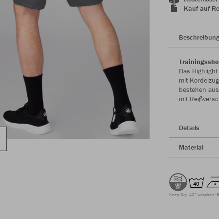
Kauf auf R
Beschreibun
Trainingssho
Das Highlight
mit Kordelzug
bestehen aus
mit Reißvers
Details
Material
Keep Dry
40° waschen
B