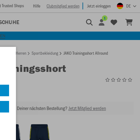
) Trusted Shops
Hilfe
Clubmitglied werden
Jetzt einloggen
DE
1
SCHUHE
KEN
rtseite
Herren
Sportbekleidung
JAKO Trainingsshort Allround
Trainingsshort
nd
8589
abatt bei Deiner nächsten Bestellung?
Jetzt Mitglied werden