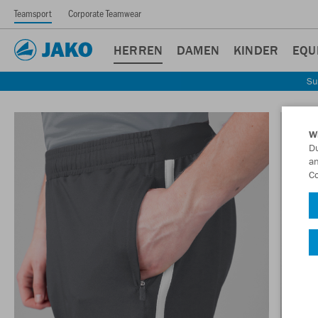
Teamsport
Corporate Teamwear
HERREN
DAMEN
KINDER
EQU
Su
W
Du
an
Co