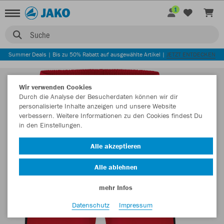
1
Suche
Summer Deals | Bis zu 50% Rabatt auf ausgewählte Artikel |
JETZT ENTDECKEN
Wir verwenden Cookies
Durch die Analyse der Besucherdaten können wir dir
personalisierte Inhalte anzeigen und unsere Website
verbessern. Weitere Informationen zu den Cookies findest Du
in den Einstellungen.
Alle akzeptieren
Alle ablehnen
mehr Infos
Datenschutz
Impressum