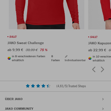
SALE!
SALE!
JAKO Sweat Challenge
JAKO Kapuzen
ab 9,99 €
ab 22,99 €
39,99 €
75 %
6
in 8 verschiedenen Farben
8
in 10 verschi
erhältlich
Farben
Individualisierbar
erhältlich
(
4,61
/5) Trusted Shops
ÜBER JAKO
JAKO COMMUNITY