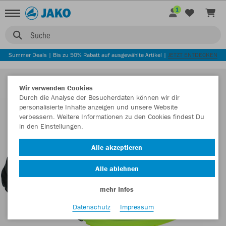
1
Suche
Summer Deals | Bis zu 50% Rabatt auf ausgewählte Artikel |
JETZT ENTDECKEN
Wir verwenden Cookies
Durch die Analyse der Besucherdaten können wir dir
personalisierte Inhalte anzeigen und unsere Website
verbessern. Weitere Informationen zu den Cookies findest Du
in den Einstellungen.
Alle akzeptieren
Alle ablehnen
mehr Infos
Datenschutz
Impressum