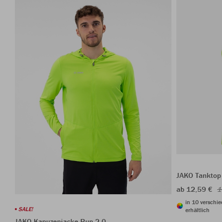
JAKO Tanktop
ab 12,59 €
1
in 10 verschi
SALE!
erhältlich
JAKO Kapuzenjacke Run 2.0