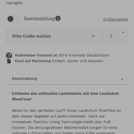
neongelb
Teambestellung
Größentabelle
+
Bitte Größe wählen
-
Kostenloser Versand
ab 60 € innerhalb Deutschland
Kauf auf Rechnung
Einfach, sicher und bequem
Beschreibung
Entdecke das ultimative Lauferlebnis mit dem Laufschuh
RiverFlow!
Bereit für den perfekten Lauf? Unser Laufschuh RiverFlow ist
dein idealer Begleiter auf jedem Kilometer. Dank der
innovativen Fast-Dry Lining Technologie bleibt dein Fuß
trocken. Die atmungsaktiven Mesheinsätze sorgen für eine
optimale Luftzirkulation und halten deine Füße angenehm