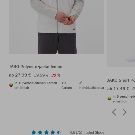
JAKO Polyesterjacke Iconic
ab 27,99 €
39,99 €
30 %
JAKO Short P
in 10 verschiedenen Farben
10
erhältlich
Farben
Individualisierbar
ab 17,49 €
2
in 6 verschie
erhältlich
(
4,61
/5) Trusted Shops