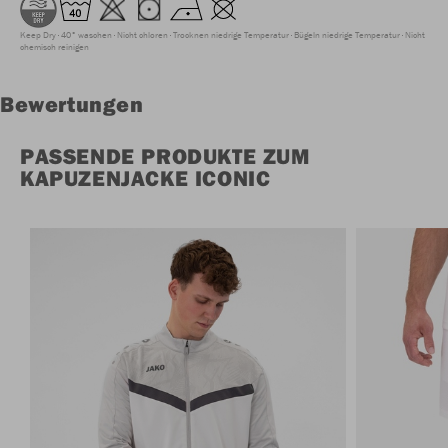
Keep Dry
40° waschen
Nicht chloren
Trocknen niedrige Temperatur
Bügeln niedrige Temperatur
Nicht
chemisch reinigen
Bewertungen
PASSENDE PRODUKTE ZUM
KAPUZENJACKE ICONIC