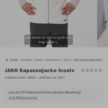
Das Model ist 189 cm groß und
trägt Größe L.
Zurück
Startseite
Herren
Kollektionen
Iconic
JAKO Kapuzenjacke Iconic
JAKO
Kapuzenjacke Iconic
Artikelnummer:
6824
- Lieferbar bis 2027
Lust auf 30% Rabatt bei Deiner nächsten Bestellung?
Jetzt Mitglied werden