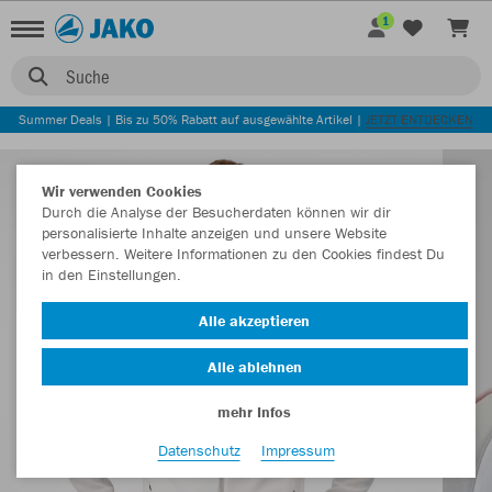
1
Suche
Summer Deals | Bis zu 50% Rabatt auf ausgewählte Artikel |
JETZT ENTDECKEN
Wir verwenden Cookies
Durch die Analyse der Besucherdaten können wir dir
personalisierte Inhalte anzeigen und unsere Website
verbessern. Weitere Informationen zu den Cookies findest Du
in den Einstellungen.
Alle akzeptieren
Alle ablehnen
mehr Infos
Datenschutz
Impressum