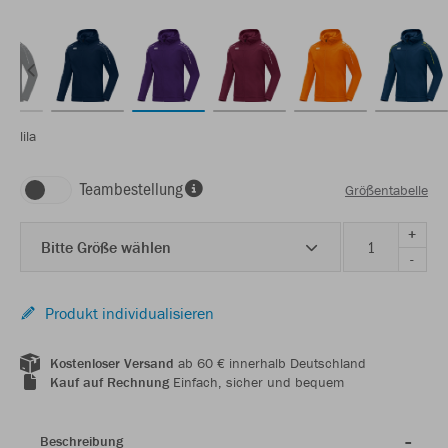
lila
Teambestellung
Größentabelle
+
Bitte Größe wählen
-
Produkt individualisieren
Kostenloser Versand
ab 60 € innerhalb Deutschland
Kauf auf Rechnung
Einfach, sicher und bequem
Beschreibung