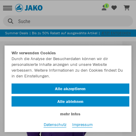
1
Suche
Summer Deals | Bis zu 50% Rabatt auf ausgewählte Artikel |
JETZT ENTDECKEN
Wir verwenden Cookies
Durch die Analyse der Besucherdaten können wir dir
personalisierte Inhalte anzeigen und unsere Website
verbessern. Weitere Informationen zu den Cookies findest Du
in den Einstellungen.
Alle akzeptieren
Alle ablehnen
mehr Infos
Datenschutz
Impressum