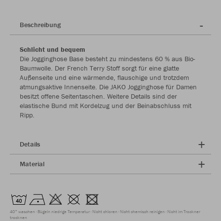
Beschreibung
Schlicht und bequem
Die Jogginghose Base besteht zu mindestens 60 % aus Bio-
Baumwolle. Der French Terry Stoff sorgt für eine glatte
Außenseite und eine wärmende, flauschige und trotzdem
atmungsaktive Innenseite. Die JAKO Jogginghose für Damen
besitzt offene Seitentaschen. Weitere Details sind der
elastische Bund mit Kordelzug und der Beinabschluss mit
Ripp.
Details
Material
40° waschen
Bügeln niedrige Temperatur
Nicht chloren
Nicht chemisch reinigen
Nicht im Trockner
trocknen