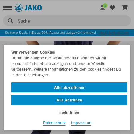
1
Suche
Summer Deals | Bis zu 50% Rabatt auf ausgewählte Artikel |
JETZT ENTDECKEN
Wir verwenden Cookies
Durch die Analyse der Besucherdaten können wir dir
personalisierte Inhalte anzeigen und unsere Website
verbessern. Weitere Informationen zu den Cookies findest Du
in den Einstellungen.
Alle akzeptieren
Alle ablehnen
mehr Infos
Datenschutz
Impressum