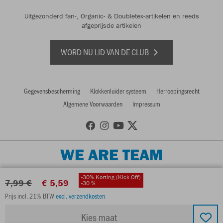
Uitgezonderd fan-, Organic- & Doubletex-artikelen en reeds
afgeprijsde artikelen
WORD NU LID VAN DE CLUB
Gegevensbescherming
Klokkenluider systeem
Herroepingsrecht
Algemene Voorwaarden
Impressum
WE ARE TEAM
-30% Korting (Kick Off)
7,99 €
€ 5,59
-30 %
Prijs incl. 21% BTW
excl. verzendkosten
Kies maat