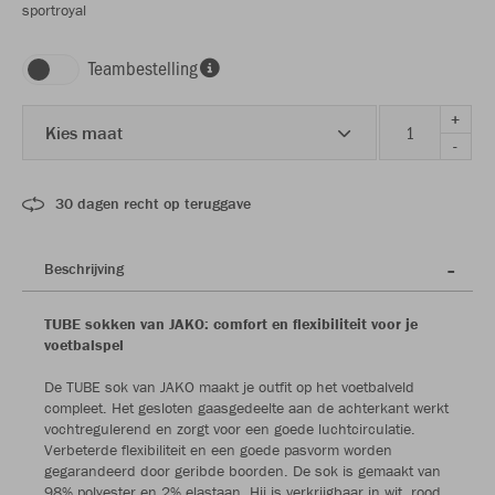
sportroyal
Teambestelling
+
Kies maat
-
30 dagen recht op teruggave
Beschrijving
TUBE sokken van JAKO: comfort en flexibiliteit voor je
voetbalspel
De TUBE sok van JAKO maakt je outfit op het voetbalveld
compleet. Het gesloten gaasgedeelte aan de achterkant werkt
vochtregulerend en zorgt voor een goede luchtcirculatie.
Verbeterde flexibiliteit en een goede pasvorm worden
gegarandeerd door geribde boorden. De sok is gemaakt van
98% polyester en 2% elastaan. Hij is verkrijgbaar in wit, rood,