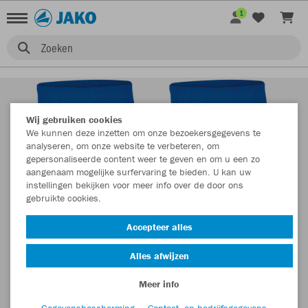
1
Zoeken
Wij gebruiken cookies
We kunnen deze inzetten om onze bezoekersgegevens te
analyseren, om onze website te verbeteren, om
gepersonaliseerde content weer te geven en om u een zo
aangenaam mogelijke surfervaring te bieden. U kan uw
instellingen bekijken voor meer info over de door ons
gebruikte cookies.
Accepteer alles
Alles afwijzen
Meer info
Gegevensbescherming
Contact- en bedrijfsgegevens