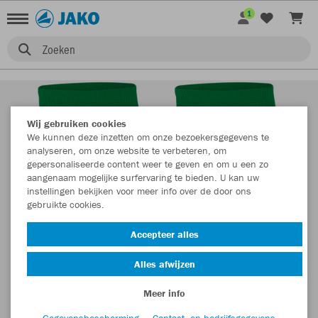
1
Zoeken
Wij gebruiken cookies
We kunnen deze inzetten om onze bezoekersgegevens te
analyseren, om onze website te verbeteren, om
gepersonaliseerde content weer te geven en om u een zo
aangenaam mogelijke surfervaring te bieden. U kan uw
instellingen bekijken voor meer info over de door ons
gebruikte cookies.
Accepteer alles
Alles afwijzen
Meer info
Gegevensbescherming
Contact- en bedrijfsgegevens