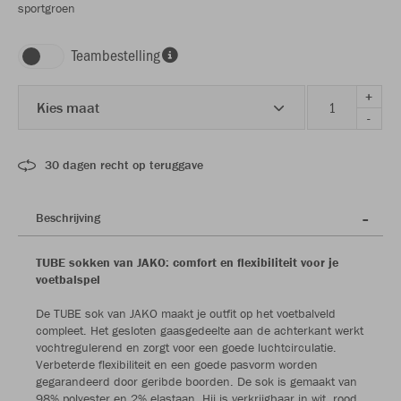
sportgroen
Teambestelling
+
Kies maat
-
30 dagen recht op teruggave
Beschrijving
TUBE sokken van JAKO: comfort en flexibiliteit voor je
voetbalspel
De TUBE sok van JAKO maakt je outfit op het voetbalveld
compleet. Het gesloten gaasgedeelte aan de achterkant werkt
vochtregulerend en zorgt voor een goede luchtcirculatie.
Verbeterde flexibiliteit en een goede pasvorm worden
gegarandeerd door geribde boorden. De sok is gemaakt van
98% polyester en 2% elastaan. Hij is verkrijgbaar in wit, rood,