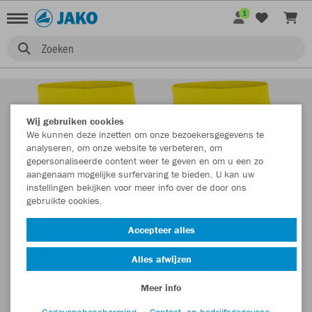
1
Zoeken
Wij gebruiken cookies
We kunnen deze inzetten om onze bezoekersgegevens te
analyseren, om onze website te verbeteren, om
gepersonaliseerde content weer te geven en om u een zo
aangenaam mogelijke surfervaring te bieden. U kan uw
instellingen bekijken voor meer info over de door ons
gebruikte cookies.
Accepteer alles
Alles afwijzen
Meer info
Gegevensbescherming
Contact- en bedrijfsgegevens