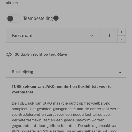
citroen
Teambestelling
+
Kies maat
-
30 dagen recht op teruggave
Beschrijving
TUBE sokken van JAKO: comfort en flexibiliteit voor je
voetbalspel
De TUBE sok van JAKO maakt je outfit op het voetbalveld
compleet. Het gesloten gaasgedeelte aan de achterkant werkt
vochtregulerend en zorgt voor een goede luchtcirculatie.
Verbeterde flexibiliteit en een goede pasvorm worden
gegarandeerd door geribde boorden. De sok is gemaakt van
98% polyester en 2% elastaan. Hij is verkrijgbaar in wit, rood,