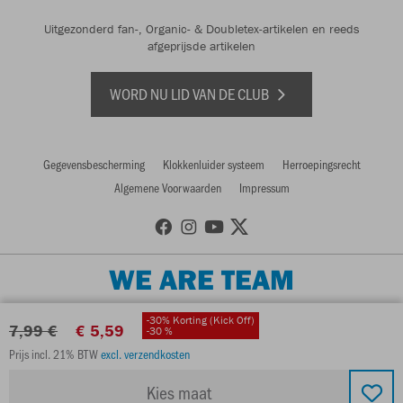
Uitgezonderd fan-, Organic- & Doubletex-artikelen en reeds
afgeprijsde artikelen
WORD NU LID VAN DE CLUB
Gegevensbescherming
Klokkenluider systeem
Herroepingsrecht
Algemene Voorwaarden
Impressum
WE ARE TEAM
-30% Korting (Kick Off)
7,99 €
€ 5,59
-30 %
Prijs incl. 21% BTW
excl. verzendkosten
Kies maat