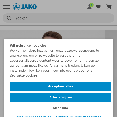
1
Zoeken
Wij gebruiken cookies
We kunnen deze inzetten om onze bezoekersgegevens te
analyseren, om onze website te verbeteren, om
gepersonaliseerde content weer te geven en om u een zo
aangenaam mogelijke surfervaring te bieden. U kan uw
instellingen bekijken voor meer info over de door ons
gebruikte cookies.
Accepteer alles
Alles afwijzen
Meer info
Gegevensbescherming
Contact- en bedrijfsgegevens