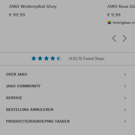
JAKO Wedstrijdbal Glory
JAKO Kous Gl
€ 99,99
€ 9,99
Verkrijgbaar i
(
4,61
/5) Trusted Shops
OVER JAKO
JAKO COMMUNITY
SERVICE
BESTELLING ANNULEREN
PRODUCTTERUGROEPING TASSEN