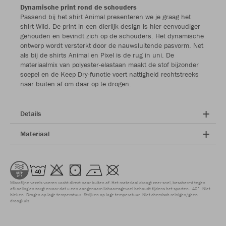
Dynamische print rond de schouders
Passend bij het shirt Animal presenteren we je graag het
shirt Wild. De print in een dierlijk design is hier eenvoudiger
gehouden en bevindt zich op de schouders. Het dynamische
ontwerp wordt versterkt door de nauwsluitende pasvorm. Net
als bij de shirts Animal en Pixel is de rug in uni. De
materiaalmix van polyester-elastaan maakt de stof bijzonder
soepel en de Keep Dry-functie voert nattigheid rechtstreeks
naar buiten af om daar op te drogen.
Details
Materiaal
Microfijne vezels voeren vocht direct naar buiten af. Het materiaal droogt zeer snel, beschermt tegen
afkoeling en zorgt ervoor dat u een aangenaam lichaamsgevoel behoudt tijdens het sporten.
40°
Niet
bleken
Drogen op lage temperatuur
Strijken op lage temperatuur
Niet chemisch reinigen/geen
droogkuis