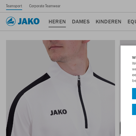
Teamsport
Corporate Teamwear
HEREN
DAMES
KINDEREN
EQ
Wi
We
we
ee
be