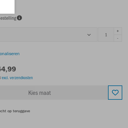
estelling
+
-
sonaliseren
44,99
TW
excl. verzendkosten
Kies maat
echt op teruggave