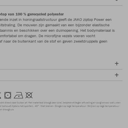
top van 100 % gerecycled polyester
ende inzet in honingraatstructuur geeft de JAKO ziptop Power een
tstraling. De mouwen zijn gemaakt van een bijzonder elastische
staanmix en beschikken over een duimopening. Het bodymateriaal is
comfortabel om dragen. De microfijne vezels voeren vocht
af naar de buitenkant van de stof en geven zweetdruppels geen
ocht direct naar buiten af. Het materiaal droogt zeer snel, beschermt tegen afkoeling en zorgt ervoor dat u een
 behoudt tijdens het sporten.
40°
Niet bleken
Drogen op lage temperatuur
Strijken op lage temperatuur
en droogkuis