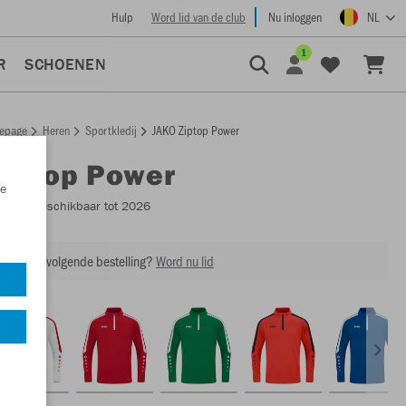
Hulp
Word lid van de club
Nu inloggen
NL
1
R
SCHOENEN
epage
Heren
Sportkledij
JAKO Ziptop Power
Ziptop Power
e
8623
- Beschikbaar tot 2026
ing op je volgende bestelling?
Word nu lid