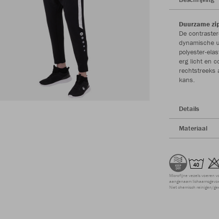
Duurzame zip
De contraster
dynamische ui
polyester-ela
erg licht en 
rechtstreeks 
kans.
Details
Materiaal
Microfijne vezels voeren v
aangenaam lichaamsgevoel
Niet chemisch reinigen/ge