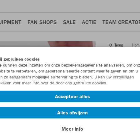
UIPMENT
FAN SHOPS
SALE
ACTIE
TEAM CREATO
Hom
Terug
JAKO
j gebruiken cookies
 kunnen deze inzetten om onze bezoekersgegevens te analyseren, om onz
Artikelnummer:
bsite te verbeteren, om gepersonaliseerde content weer te geven en om u
n zo aangenaam mogelijke surfervaring te bieden. U kan uw instellingen
kijken voor meer info over de door ons gebruikte cookies.
Zin in 30% kort
Accepteer alles
Alles afwijzen
Meer info