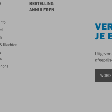
E
BESTELLING
ANNULEREN
info
VER
el
JE 
n
& Klachten
&
Uitgezon
s
afgeprijs
r ons
WORD 