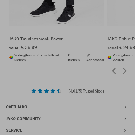
JAKO Trainingsbroek Power
JAKO T-shirt 
vanaf € 39,99
vanaf € 24,9
Verkrijgbaar in 6 verschillende
6
Verkrijgbaar i
kleuren
Kleuren
Aanpasbaar
kleuren
(
4,61
/5) Trusted Shops
OVER JAKO
JAKO COMMUNITY
SERVICE