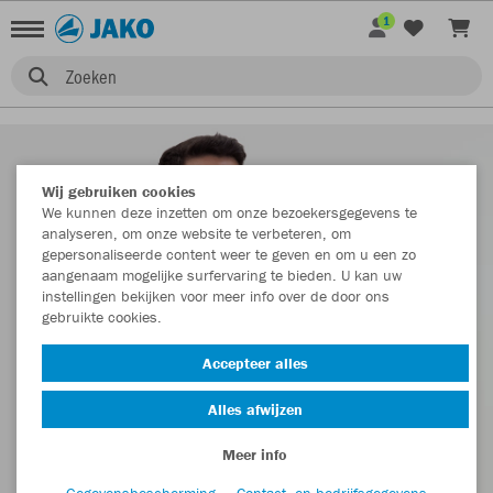
1
Zoeken
Wij gebruiken cookies
We kunnen deze inzetten om onze bezoekersgegevens te
analyseren, om onze website te verbeteren, om
gepersonaliseerde content weer te geven en om u een zo
aangenaam mogelijke surfervaring te bieden. U kan uw
instellingen bekijken voor meer info over de door ons
gebruikte cookies.
Accepteer alles
Alles afwijzen
Meer info
Gegevensbescherming
Contact- en bedrijfsgegevens