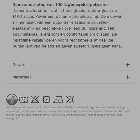
Duurzame ziptop van 100 % gerecycled polyester
De contrasterende inzet in honingraatstructuur geeft de
JAKO ziptop Power een dynamische uitstraling. De mouwen
zijn gemaakt van een bijzonder elastische polyester-
elastaanmix en beschikken over een duimopening. Het
bodymateriaal is erg licht en comfortabel om dragen. De
microfijne vezels voeren vocht rechtstreeks af naar de
buitenkant van de stof en geven zweetdruppels geen kans.
Details
Materiaal
Microfijne vezels voeren vocht direct naar buiten af. Het materiaal droogt zeer snel, beschermt tegen
afkoeling en zorgt ervoor dat u een aangenaam lichaamsgevoel behoudt tijdens het sporten.
40°
Niet
bleken
Drogen op lage temperatuur
Strijken op lage temperatuur
Niet chemisch reinigen/geen
droogkuis