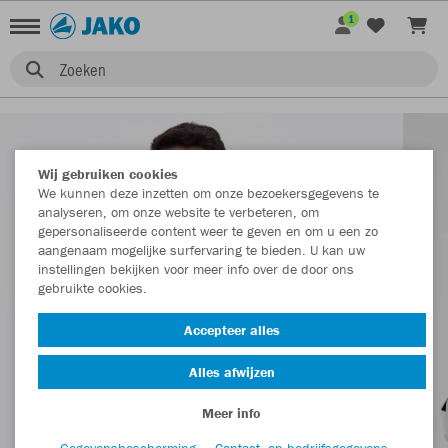
1
Zoeken
Wij gebruiken cookies
We kunnen deze inzetten om onze bezoekersgegevens te
analyseren, om onze website te verbeteren, om
gepersonaliseerde content weer te geven en om u een zo
aangenaam mogelijke surfervaring te bieden. U kan uw
instellingen bekijken voor meer info over de door ons
gebruikte cookies.
Accepteer alles
Alles afwijzen
Meer info
Gegevensbescherming
Contact- en bedrijfsgegevens