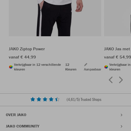
JAKO Ziptop Power
JAKO Jas met
vanaf € 44,99
vanaf € 54,9
Verkrijgbaar in 12 verschillende
12
Verkrijgbaar i
kleuren
Kleuren
Aanpasbaar
kleuren
(
4,61
/5) Trusted Shops
OVER JAKO
JAKO COMMUNITY