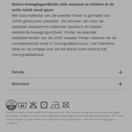
Ruime bewegingsvrijheid zelfs wanneer je midden in de
actie voluit moet gaan
Het bodymateriaal van de sweater Power is gemaakt van
100% gerecycled polyester. De mouwen zijn door de
polyester-elastaanmix bijzonder elastisch en bieden
voldoende bewegingsvrijheid. Onder de speciale
detailelementen van de JAKO sweater Power rekenen we de
contrasterende inzet in honingraatstructuur, het Teamline-
label en de knappe look die tot stand komt dankzij het
honingraatpatroon.
Details
Materiaal
Microfijne vezels voeren vocht direct naar buiten af. Het materiaal droogt zeer snel, beschermt tegen
afkoeling en zorgt ervoor dat u een aangenaam lichaamsgevoel behoudt tijdens het sporten.
40°
Niet
bleken
Drogen op lage temperatuur
Strijken op lage temperatuur
Niet chemisch reinigen/geen
droogkuis