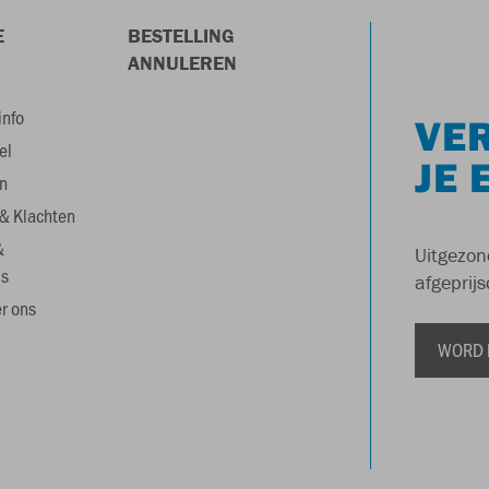
E
BESTELLING
ANNULEREN
info
VER
el
JE 
n
& Klachten
&
Uitgezon
s
afgeprijs
r ons
WORD 