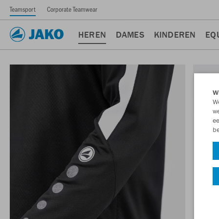
Teamsport
Corporate Teamwear
HEREN
DAMES
KINDEREN
EQ
Wi
We
we
ee
be