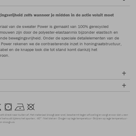
ngsvrijheid zelfs wanneer je midden in de actie voluit moet
riaal van de sweater Power is gemaakt van 100% gerecycled
 mouwen zijn door de polyester-elastaanmix bijzonder elastisch en
nde bewegingsvrijheid. Onder de speciale detailelementen van de
Power rekenen we de contrasterende inzet in honingraatstructuur,
label en de knappe look die tot stand komt dankzij het
roon.
ocht direct naar buiten af. Het materiaal droogt zeer snel, beschermt tegen afkoeling en zorgt ervoor dat u een
 behoudt tijdens het sporten.
40°
Niet bleken
Drogen op lage temperatuur
Strijken op lage temperatuur
en droogkuis