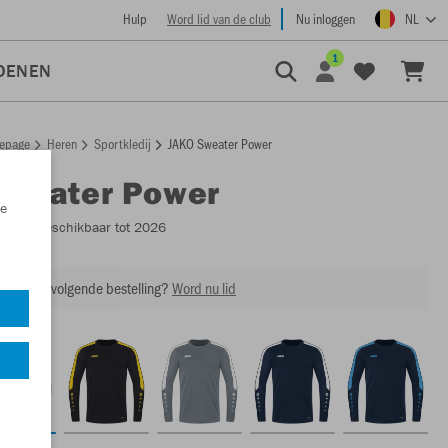
Hulp
Word lid van de club
Nu inloggen
NL
1
OENEN
epage
Heren
Sportkledij
JAKO Sweater Power
Sweater Power
e
8823
- Beschikbaar tot 2026
ing op je volgende bestelling?
Word nu lid