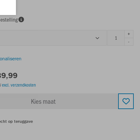
estelling
+
-
sonaliseren
39,99
TW
excl. verzendkosten
Kies maat
echt op teruggave