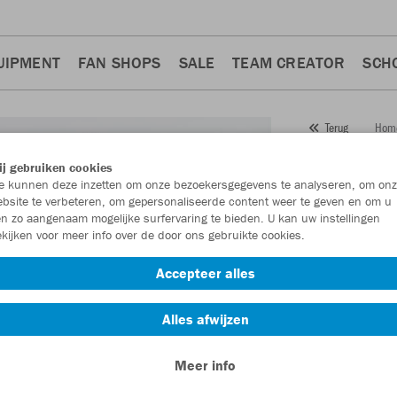
UIPMENT
FAN SHOPS
SALE
TEAM CREATOR
SCH
Hom
Terug
JAKO
j gebruiken cookies
 kunnen deze inzetten om onze bezoekersgegevens te analyseren, om onz
Artikelnummer:
bsite te verbeteren, om gepersonaliseerde content weer te geven en om u
n zo aangenaam mogelijke surfervaring te bieden. U kan uw instellingen
kijken voor meer info over de door ons gebruikte cookies.
Zin in 30% kort
Accepteer alles
Alles afwijzen
Meer info