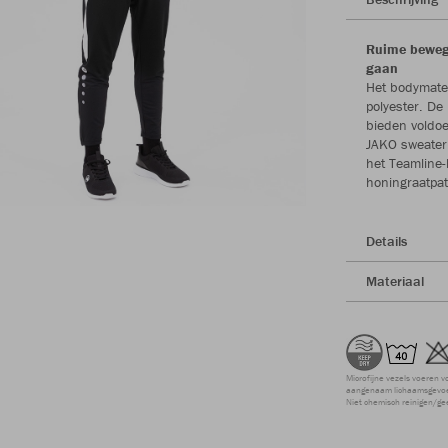
Ruime bewegi
gaan
Het bodymate
polyester. De
bieden voldoe
JAKO sweater 
het Teamline-
honingraatpat
Details
Materiaal
Microfijne vezels voeren v
aangenaam lichaamsgevoel
Niet chemisch reinigen/ge