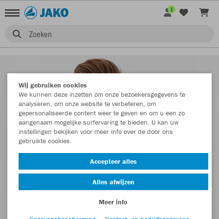
1
Zoeken
Wij gebruiken cookies
We kunnen deze inzetten om onze bezoekersgegevens te
analyseren, om onze website te verbeteren, om
gepersonaliseerde content weer te geven en om u een zo
aangenaam mogelijke surfervaring te bieden. U kan uw
instellingen bekijken voor meer info over de door ons
gebruikte cookies.
Accepteer alles
Alles afwijzen
Meer info
Gegevensbescherming
Contact- en bedrijfsgegevens