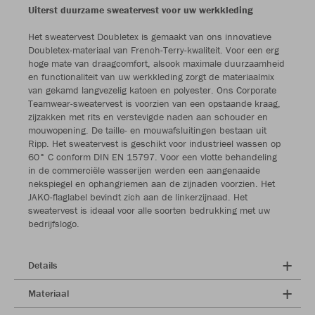
Uiterst duurzame sweatervest voor uw werkkleding
Het sweatervest Doubletex is gemaakt van ons innovatieve
Doubletex-materiaal van French-Terry-kwaliteit. Voor een erg
hoge mate van draagcomfort, alsook maximale duurzaamheid
en functionaliteit van uw werkkleding zorgt de materiaalmix
van gekamd langvezelig katoen en polyester. Ons Corporate
Teamwear-sweatervest is voorzien van een opstaande kraag,
zijzakken met rits en verstevigde naden aan schouder en
mouwopening. De taille- en mouwafsluitingen bestaan uit
Ripp. Het sweatervest is geschikt voor industrieel wassen op
60° C conform DIN EN 15797. Voor een vlotte behandeling
in de commerciële wasserijen werden een aangenaaide
nekspiegel en ophangriemen aan de zijnaden voorzien. Het
JAKO-flaglabel bevindt zich aan de linkerzijnaad. Het
sweatervest is ideaal voor alle soorten bedrukking met uw
bedrijfslogo.
Details
Materiaal