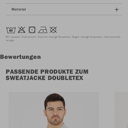
Material
60° waschen
Nicht chloren
Trocknen niedrige Temperatur
Bügeln niedrige Temperatur
Nicht chemisch
reinigen
Bewertungen
PASSENDE PRODUKTE ZUM
SWEATJACKE DOUBLETEX