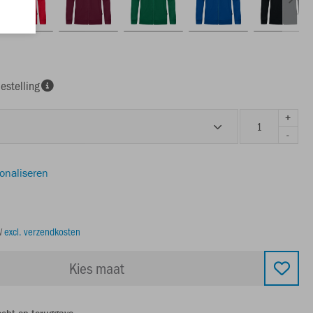
estelling
+
-
sonaliseren
TW
excl. verzendkosten
Kies maat
echt op teruggave