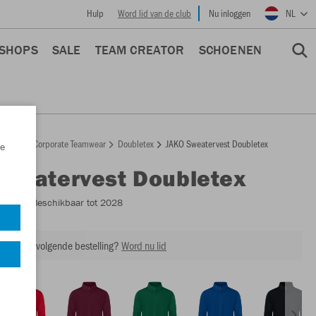
Hulp
Word lid van de club
Nu inloggen
NL
 SHOPS
SALE
TEAM CREATOR
SCHOENEN
epage
Corporate Teamwear
Doubletex
JAKO Sweatervest Doubletex
e
Sweatervest Doubletex
C9830
- Beschikbaar tot 2028
ing op je volgende bestelling?
Word nu lid