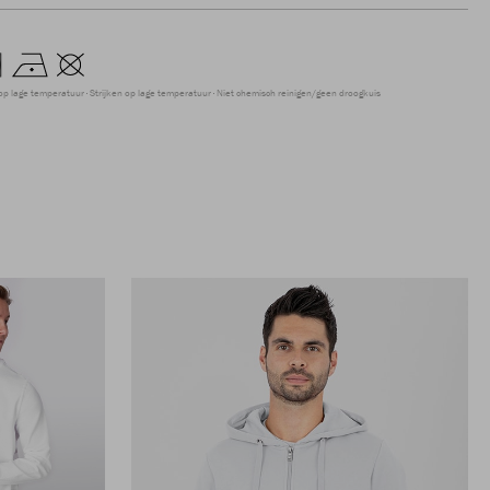
op lage temperatuur
Strijken op lage temperatuur
Niet chemisch reinigen/geen droogkuis