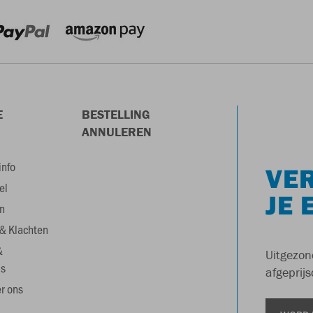
E
BESTELLING
ANNULEREN
info
VER
el
JE 
n
& Klachten
&
Uitgezon
s
afgeprijs
r ons