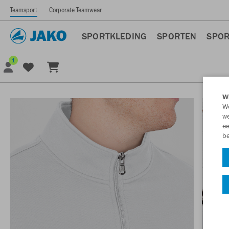
Teamsport
Corporate Teamwear
SPORTKLEDING
SPORTEN
SPOR
1
Wi
We
we
ee
be