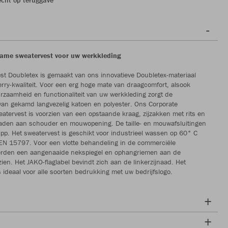
zame sweatervest voor uw werkkleding
st Doubletex is gemaakt van ons innovatieve Doubletex-materiaal
rry-kwaliteit. Voor een erg hoge mate van draagcomfort, alsook
zaamheid en functionaliteit van uw werkkleding zorgt de
van gekamd langvezelig katoen en polyester. Ons Corporate
tervest is voorzien van een opstaande kraag, zijzakken met rits en
naden aan schouder en mouwopening. De taille- en mouwafsluitingen
ipp. Het sweatervest is geschikt voor industrieel wassen op 60° C
EN 15797. Voor een vlotte behandeling in de commerciële
erden een aangenaaide nekspiegel en ophangriemen aan de
zien. Het JAKO-flaglabel bevindt zich aan de linkerzijnaad. Het
s ideaal voor alle soorten bedrukking met uw bedrijfslogo.