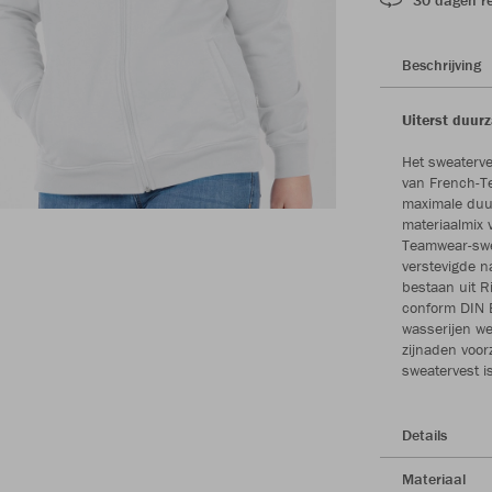
Beschrijving
Uiterst duur
Het sweaterve
van French-Te
maximale duur
materiaalmix 
Teamwear-swea
verstevigde 
bestaan uit R
conform DIN 
wasserijen w
zijnaden voor
sweatervest i
Details
Materiaal