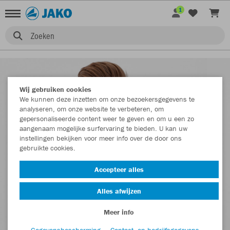
1
Zoeken
Wij gebruiken cookies
We kunnen deze inzetten om onze bezoekersgegevens te
analyseren, om onze website te verbeteren, om
gepersonaliseerde content weer te geven en om u een zo
aangenaam mogelijke surfervaring te bieden. U kan uw
instellingen bekijken voor meer info over de door ons
gebruikte cookies.
Accepteer alles
Alles afwijzen
Meer info
Gegevensbescherming
Contact- en bedrijfsgegevens