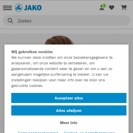
1
Zoeken
Wij gebruiken cookies
We kunnen deze inzetten om onze bezoekersgegevens te
analyseren, om onze website te verbeteren, om
gepersonaliseerde content weer te geven en om u een zo
aangenaam mogelijke surfervaring te bieden. U kan uw
instellingen bekijken voor meer info over de door ons
gebruikte cookies.
Accepteer alles
Alles afwijzen
Meer info
Gegevensbescherming
Contact- en bedrijfsgegevens