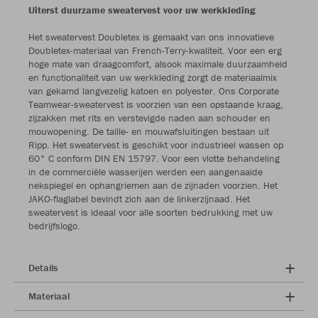
Uiterst duurzame sweatervest voor uw werkkleding
Het sweatervest Doubletex is gemaakt van ons innovatieve
Doubletex-materiaal van French-Terry-kwaliteit. Voor een erg
hoge mate van draagcomfort, alsook maximale duurzaamheid
en functionaliteit van uw werkkleding zorgt de materiaalmix
van gekamd langvezelig katoen en polyester. Ons Corporate
Teamwear-sweatervest is voorzien van een opstaande kraag,
zijzakken met rits en verstevigde naden aan schouder en
mouwopening. De taille- en mouwafsluitingen bestaan uit
Ripp. Het sweatervest is geschikt voor industrieel wassen op
60° C conform DIN EN 15797. Voor een vlotte behandeling
in de commerciële wasserijen werden een aangenaaide
nekspiegel en ophangriemen aan de zijnaden voorzien. Het
JAKO-flaglabel bevindt zich aan de linkerzijnaad. Het
sweatervest is ideaal voor alle soorten bedrukking met uw
bedrijfslogo.
Details
Materiaal