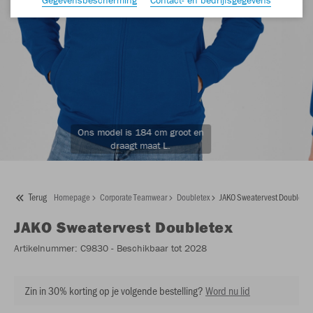
Ons model is 184 cm groot en
draagt maat L.
Terug
Homepage
Corporate Teamwear
Doubletex
JAKO Sweatervest Doubletex
JAKO
Sweatervest Doubletex
Artikelnummer:
C9830
- Beschikbaar tot 2028
Zin in 30% korting op je volgende bestelling?
Word nu lid